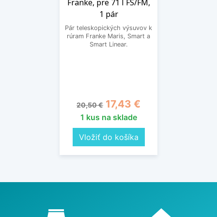
Franke, pre 71 l FS/FM,
1 pár
Pár teleskopických výsuvov k
rúram Franke Maris, Smart a
Smart Linear.
Základná cena
Cena
17,43 €
20,50 €
1 kus na sklade
Vložiť do košíka
Proč nakupovat u nás?