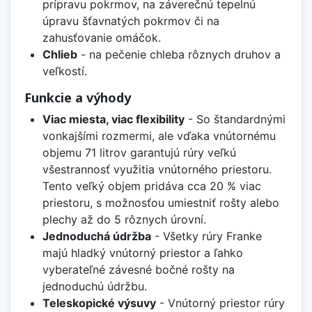
prípravu pokrmov, na záverečnú tepelnú
úpravu šťavnatých pokrmov či na
zahusťovanie omáčok.
Chlieb
- na pečenie chleba rôznych druhov a
veľkostí.
Funkcie a výhody
Viac miesta, viac flexibility
- So štandardnými
vonkajšími rozmermi, ale vďaka vnútornému
objemu 71 litrov garantujú rúry veľkú
všestrannosť využitia vnútorného priestoru.
Tento veľký objem pridáva cca 20 % viac
priestoru, s možnosťou umiestniť rošty alebo
plechy až do 5 rôznych úrovní.
Jednoduchá údržba
- Všetky rúry Franke
majú hladký vnútorný priestor a ľahko
vyberateľné závesné bočné rošty na
jednoduchú údržbu.
Teleskopické výsuvy
- Vnútorný priestor rúry