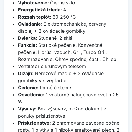
Vyhotovenie:
Čierne sklo
Energetická trieda:
A
Rozsah teplôt:
60-250 °C
Ovládanie:
Elektromechanické, červený
displej + 2 ovládacie gombíky
Dvierka:
Studené, 2 sklá
Funkcie:
Statické pečenie, Konvenčné
pečenie, Horúci vzduch, Gril, Turbo Gril,
Rozmrazovanie, Ohrev spodnej časti, Chlieb
Ventilátor s kruhovým telesom
Dizajn:
Nerezové madlo + 2 ovládacie
gombíky v sivej farbe
Čistenie:
Parné čistenie
Osvetlenie:
1 vnútorné halogénové svetlo 25
W
Výsuvy:
Bez výsuvov, možno dokúpiť z
ponuky príslušenstva
Príslušenstvo:
2 chrómované závesné bočné
rošty, 1 plytký a 1 hlboký smaltovaný plech, 2