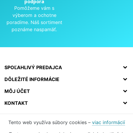
podpora
Pomôžeme vám s
výberom a ochotne
poradíme. Náš sortiment
poznáme naspamäť.
SPOĽAHLIVÝ PREDAJCA
DÔLEŽITÉ INFORMÁCIE
MÔJ ÚČET
KONTAKT
Tento web využíva súbory cookies –
viac informácií