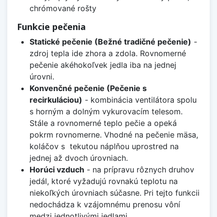
chrómované rošty
Funkcie pečenia
Statické pečenie (Bežné tradičné pečenie)
-
zdroj tepla ide zhora a zdola. Rovnomerné
pečenie akéhokoľvek jedla iba na jednej
úrovni.
Konvenčné pečenie (Pečenie s
recirkuláciou)
- kombinácia ventilátora spolu
s horným a dolným vykurovacím telesom.
Stále a rovnomerné teplo pečie a opeká
pokrm rovnomerne. Vhodné na pečenie mäsa,
koláčov s tekutou náplňou uprostred na
jednej až dvoch úrovniach.
Horúci vzduch
- na prípravu rôznych druhov
jedál, ktoré vyžadujú rovnakú teplotu na
niekoľkých úrovniach súčasne. Pri tejto funkcii
nedochádza k vzájomnému prenosu vôní
medzi jednotlivými jedlami.