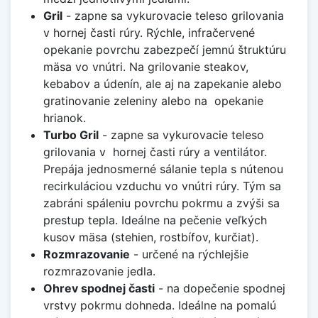
Gril
- zapne sa vykurovacie teleso grilovania
v hornej časti rúry. Rýchle, infračervené
opekanie povrchu zabezpečí jemnú štruktúru
mäsa vo vnútri. Na grilovanie steakov,
kebabov a údenín, ale aj na zapekanie alebo
gratinovanie zeleniny alebo na opekanie
hrianok.
Turbo Gril
- zapne sa vykurovacie teleso
grilovania v hornej časti rúry a ventilátor.
Prepája jednosmerné sálanie tepla s nútenou
recirkuláciou vzduchu vo vnútri rúry. Tým sa
zabráni spáleniu povrchu pokrmu a zvýši sa
prestup tepla. Ideálne na pečenie veľkých
kusov mäsa (stehien, rostbífov, kurčiat).
Rozmrazovanie
- určené na rýchlejšie
rozmrazovanie jedla.
Ohrev spodnej časti
- na dopečenie spodnej
vrstvy pokrmu dohneda. Ideálne na pomalú