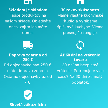
store_mall_directory
home
Skladom je skladom
30 rokov skúseností
Tisíce produktov na
Máme vlastné kuchynské
našom sklade. Objednáte
štúdio a vyrábame
dnes, zajtra ich máte
špičkové kuchyne. Vieme
doma.
presne, čo funguje.
local_shipping
sync
Doprava zdarma od
Až 60 dní na vrátenie
250 €
tovaru
Pri objednávke nad 250 €
30 dní na bezplatné
máte dopravu zdarma.
vrátenie. Potrebujete viac
Ostatné objednávky už od
času? Až 60 dní za malý
7 €.
poplatok.
verified_user
Skvelá zákaznícka