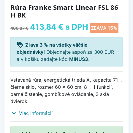
Rúra Franke Smart Linear FSL 86
H BK
413,84 €
s DPH
ZĽAVA 15%
486,87 €
loyalty
Zľava 3 % na všetky väčšie
objednávky!
Objednajte aspoň za 300 EUR
a v košíku zadajte kód
MINUS3
.
Vstavaná rúra, energetická trieda A, kapacita 71 l,
čierne sklo, rozmer 60 x 60 cm, 8 + 1 funkcií,
parné čistenie, gombíkové ovládanie, 2 sklá
dvierok.
expand_more
Viac informácií