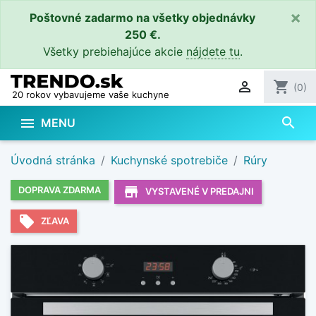
×
Poštovné zadarmo na všetky objednávky
250 €.
Všetky prebiehajúce akcie
nájdete tu
.

shopping_cart
(0)
20 rokov vybavujeme vaše kuchyne
search

MENU
Úvodná stránka
Kuchynské spotrebiče
Rúry
store_mall_directory
DOPRAVA ZDARMA
VYSTAVENÉ V PREDAJNI
local_offer
ZĽAVA