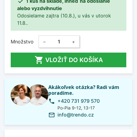

1 kus na sklade, ihneď na odoslanie
alebo vyzdvihnutie
Odosielame zajtra (10.8.), u vás v utorok
11.8..
Množstvo
−
+

VLOŽIŤ DO KOŠÍKA
Akákoľvek otázka? Radi vám
poradíme.
+420 731 979 570
phone
Po-Pia 9-12, 13-17
info@trendo.cz
mail_outline