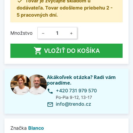

Tovar je zvyčajne skladom u
dodávateľa. Tovar odošleme priebehu 2 -
5 pracovných dní.
Množstvo
−
+

VLOŽIŤ DO KOŠÍKA
Akákoľvek otázka? Radi vám
poradíme.
+420 731 979 570
phone
Po-Pia 9-12, 13-17
info@trendo.cz
mail_outline
Značka
Blanco