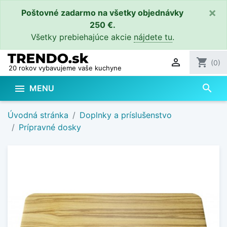
×
Poštovné zadarmo na všetky objednávky
250 €.
Všetky prebiehajúce akcie
nájdete tu
.

shopping_cart
(0)
20 rokov vybavujeme vaše kuchyne
search

MENU
Úvodná stránka
Doplnky a príslušenstvo
Prípravné dosky