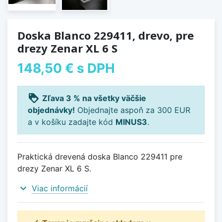
Doska Blanco 229411, drevo, pre
drezy Zenar XL 6 S
148,50 €
s DPH
loyalty
Zľava 3 % na všetky väčšie
objednávky!
Objednajte aspoň za 300 EUR
a v košíku zadajte kód
MINUS3
.
Praktická drevená doska Blanco 229411 pre
drezy Zenar XL 6 S.
expand_more
Viac informácií