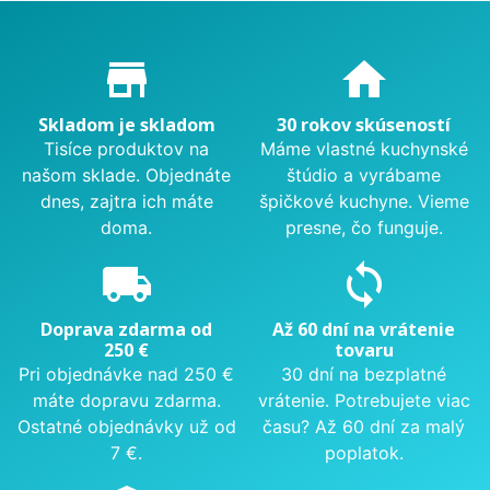
Proč nakupovat u nás?
store_mall_directory
home
Skladom je skladom
30 rokov skúseností
Tisíce produktov na
Máme vlastné kuchynské
našom sklade. Objednáte
štúdio a vyrábame
dnes, zajtra ich máte
špičkové kuchyne. Vieme
doma.
presne, čo funguje.
local_shipping
sync
Doprava zdarma od
Až 60 dní na vrátenie
250 €
tovaru
Pri objednávke nad 250 €
30 dní na bezplatné
máte dopravu zdarma.
vrátenie. Potrebujete viac
Ostatné objednávky už od
času? Až 60 dní za malý
7 €.
poplatok.