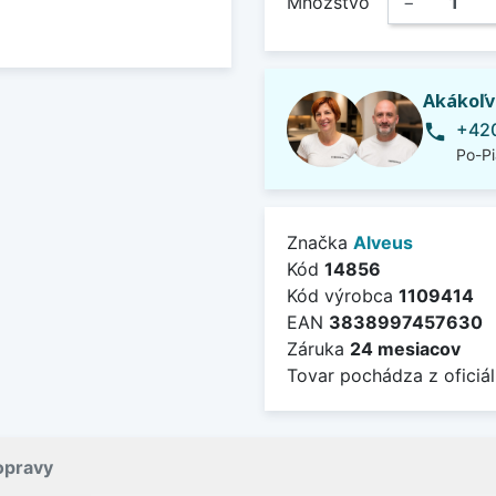
Množstvo
−
Akákoľv
+420
phone
Po-Pi
Značka
Alveus
Kód
14856
Kód výrobca
1109414
EAN
3838997457630
Záruka
24 mesiacov
Tovar pochádza z oficiál
opravy