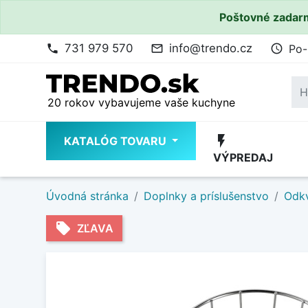
Poštovné zadarm
731 979 570
info@trendo.cz
Po-
phone
mail_outline
access_time
20 rokov vybavujeme vaše kuchyne
flash_on
KATALÓG TOVARU
VÝPREDAJ
Úvodná stránka
Doplnky a príslušenstvo
Odkv
local_offer
ZĽAVA