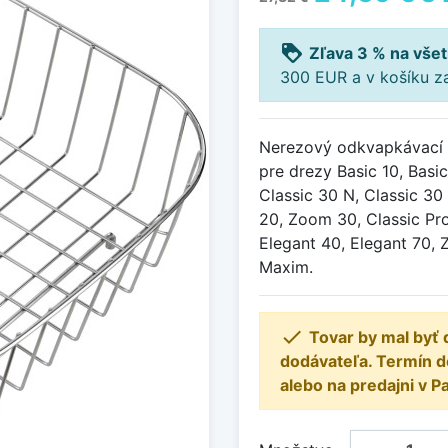
loyalty
Zľava 3 % na všet
300 EUR a v košíku z
Nerezový odkvapkávací 
pre drezy Basic 10, Basic
Classic 30 N, Classic 30
20, Zoom 30, Classic Pro
Elegant 40, Elegant 70
Maxim.

Tovar by mal byť 
dodávateľa. Termín 
alebo na predajni v P