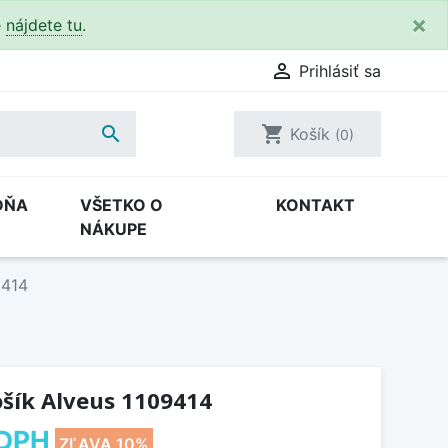
×
e
nájdete tu
.

Prihlásiť sa

shopping_cart
Košík
(0)
DŇA
VŠETKO O
KONTAKT
NÁKUPE
9414
šík Alveus 1109414
 DPH
ZĽAVA 10%