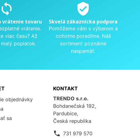
sync
verified_user
a vrátenie tovaru
Skvelá zákaznícka podpora
ezplatné vrátenie.
Pomôžeme vám s výberom a
te viac času? Až
ochotne poradíme. Náš
 malý poplatok.
sortiment poznáme
naspamäť.
ET
KONTAKT
TRENDO s.r.o.
ie objednávky
Bohdanečská 192,
sa
Pardubice,
ať sa
Česká republika
phone
731 979 570