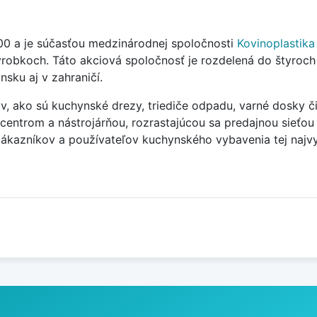
00 a je súčasťou medzinárodnej spoločnosti
Kovinoplastika 
robkoch. Táto akciová spoločnosť je rozdelená do štyroch 
nsku aj v zahraničí.
, ako sú kuchynské drezy, triediče odpadu, varné dosky či
ntrom a nástrojárňou, rozrastajúcou sa predajnou sieťou d
zákazníkov a používateľov kuchynského vybavenia tej najvyš