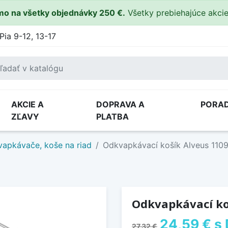
o na všetky objednávky 250 €.
Všetky prebiehajúce akci
Pia 9-12, 13-17
AKCIE A
DOPRAVA A
PORA
ZĽAVY
PLATBA
apkávače, koše na riad
Odkvapkávací košík Alveus 110
Odkvapkávací ko
24,59 €
s
27,32 €