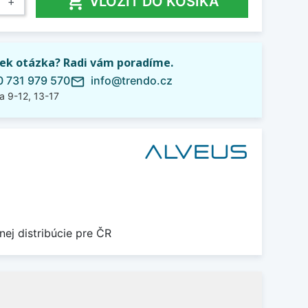

VLOŽIŤ DO KOŠÍKA
+
ek otázka? Radi vám poradíme.
 731 979 570
info@trendo.cz
mail_outline
a 9-12, 13-17
nej distribúcie pre ČR