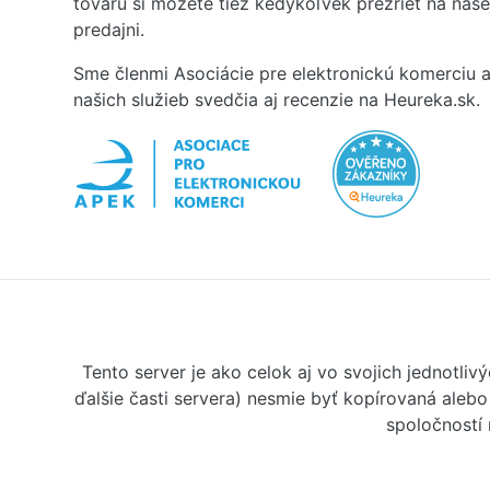
tovaru si môžete tiež kedykoľvek prezrieť na naš
predajni.
Sme členmi Asociácie pre elektronickú komerciu a
našich služieb svedčia aj recenzie na Heureka.sk.
Tento server je ako celok aj vo svojich jednotl
ďalšie časti servera) nesmie byť kopírovaná aleb
spoločností