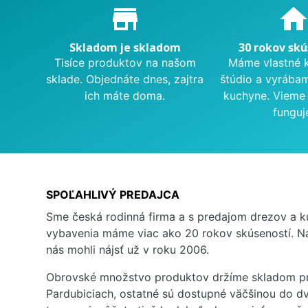
Proč nakupovat u nás?
store_mall_directory
hom
Skladom je skladom
30 rokov skú
Tisíce produktov na našom
Máme vlastné 
sklade. Objednáte dnes, zajtra
štúdio a vyrába
ich máte doma.
kuchyne. Vieme 
funguj
SPOĽAHLIVÝ PREDAJCA
Sme česká rodinná firma a s predajom drezov a 
vybavenia máme viac ako 20 rokov skúseností. Na
nás mohli nájsť už v roku 2006.
Obrovské množstvo produktov držíme skladom pr
Pardubiciach, ostatné sú dostupné väčšinou do dv