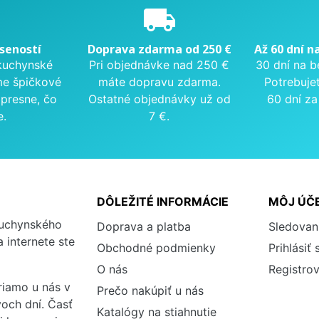
e
local_shipping
seností
Doprava zdarma od 250 €
Až 60 dní n
kuchynské
Pri objednávke nad 250 €
30 dní na b
me špičkové
máte dopravu zdarma.
Potrebuje
presne, čo
Ostatné objednávky už od
60 dní za
e.
7 €.
DÔLEŽITÉ INFORMÁCIE
MÔJ ÚČ
kuchynského
Doprava a platba
Sledovan
 internete ste
Obchodné podmienky
Prihlásiť 
O nás
Registrov
iamo u nás v
Prečo nakúpiť u nás
och dní. Časť
Katalógy na stiahnutie