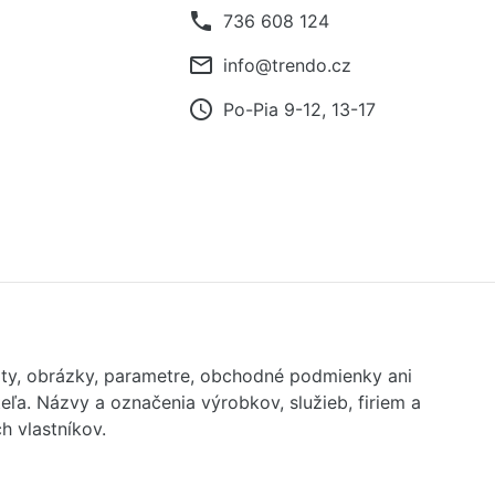
phone
736 608 124
mail_outline
info@trendo.cz
access_time
Po-Pia 9-12, 13-17
exty, obrázky, parametre, obchodné podmienky ani
ľa. Názvy a označenia výrobkov, služieb, firiem a
 vlastníkov.