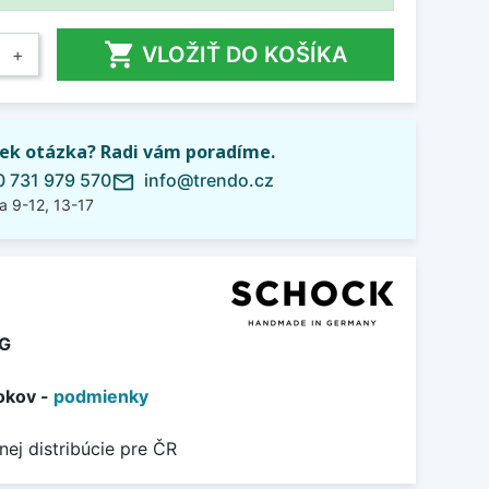

VLOŽIŤ DO KOŠÍKA
+
ek otázka? Radi vám poradíme.
 731 979 570
info@trendo.cz
mail_outline
a 9-12, 13-17
G
okov -
podmienky
nej distribúcie pre ČR