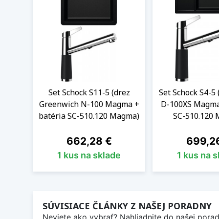
Set Schock S11-5 (drez
Set Schock S4-5
Greenwich N-100 Magma +
D-100XS Magma
batéria SC-510.120 Magma)
SC-510.120
Cena
Cena
662,28 €
699,2
1 kus na sklade
1 kus na 
SÚVISIACE ČLÁNKY Z NAŠEJ PORADNY
Neviete ako vybrať? Nahliadnite do našej poradn