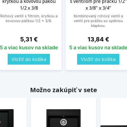
krytkou a kovovou pákou
s ventilom pre práčku 1/2"
1/2 x 3/8
x 3/8" x 3/4"
Rohový ventil s filtrom, krytkou a
Kombinovaný rohový ventil a
kovovou páčkou 1/2 x 3/8.
ventil pre práčku so spätnou
klapkou.
Cena
Cena
5,31 €
13,84 €
5 a viac kusov na sklade
5 a viac kusov na sklad
Vložiť do košíka
Vložiť do košíka
Možno zakúpiť v sete