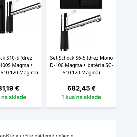
ck S10-5 (drez
Set Schock S6-5 (drez Mono
Set S
100S Magma +
D-100 Magma + batéria SC-
D-1
C-510.120 Magma)
510.120 Magma)
S
na
Cena
1,19 €
682,45 €
 na sklade
1 kus na sklade
apíšte a určite nájdeme riešenie.