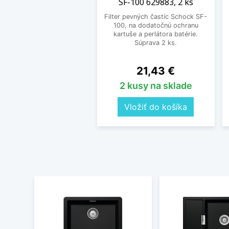
SF-100 629883, 2 ks
Filter pevných častíc Schock SF-
100, na dodatočnú ochranu
kartuše a perlátora batérie.
Súprava 2 ks.
Cena
21,43 €
2 kusy na sklade
Vložiť do košíka