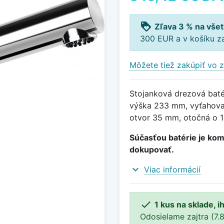
loyalty
Zľava 3 % na všet
300 EUR a v košíku z
Môžete tiež zakúpiť vo z
Stojanková drezová baté
výška 233 mm, vyťahova
otvor 35 mm, otočná o 1
Súčasťou batérie je kom
dokupovať.
expand_more
Viac informácií

1 kus na sklade, 
Odosielame zajtra (7.8