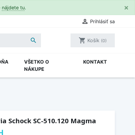
×
e
nájdete tu
.

Prihlásiť sa

shopping_cart
Košík
(0)
DŇA
VŠETKO O
KONTAKT
NÁKUPE
ia Schock SC-510.120 Magma
H