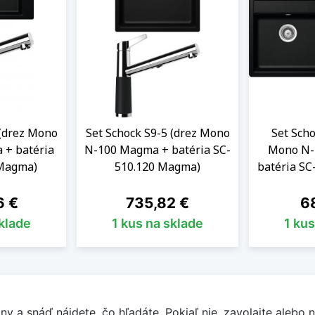
 (drez Mono
Set Schock S9-5 (drez Mono
Set Scho
 + batéria
N-100 Magma + batéria SC-
Mono N-
 Magma)
510.120 Magma)
batéria S
Cena
Ce
6 €
735,82 €
68
sklade
1 kus na sklade
1 kus
y a snáď nájdete, čo hľadáte. Pokiaľ nie, zavolajte alebo n