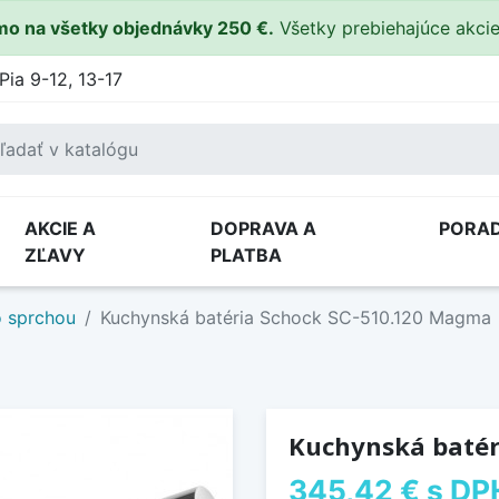
o na všetky objednávky 250 €.
Všetky prebiehajúce akci
Pia 9-12, 13-17
AKCIE A
DOPRAVA A
PORA
ZĽAVY
PLATBA
o sprchou
Kuchynská batéria Schock SC-510.120 Magma
Kuchynská batér
345,42 €
s DP