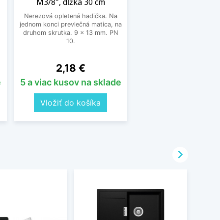
M3/8", dĺžka 30 cm
Nerezová opletená hadička. Na
jednom konci prevlečná matica, na
druhom skrutka. 9 x 13 mm. PN
10.
Cena
2,18 €
e
5 a viac kusov na sklade
Vložiť do košíka
