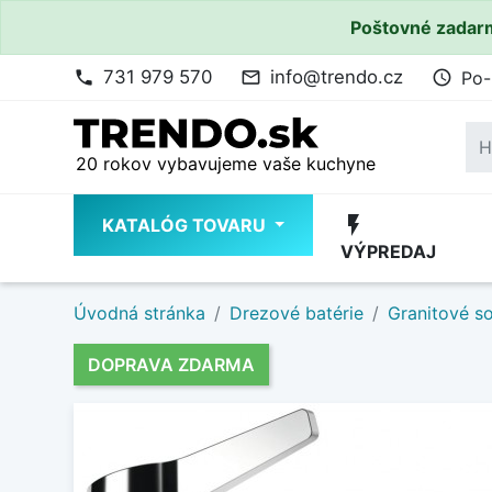
Poštovné zadarm
731 979 570
info@trendo.cz
Po-
phone
mail_outline
access_time
20 rokov vybavujeme vaše kuchyne
flash_on
KATALÓG TOVARU
VÝPREDAJ
Úvodná stránka
Drezové batérie
Granitové s
DOPRAVA ZDARMA