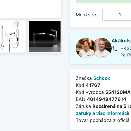
Množstvo
−
Akákoľv
+420
phone
Po-Pi
Značka
Schock
Kód
41767
Kód výrobca
554120MA
EAN
4014949477614
Záruka
Rozšírená na 5 r
záruky a viac informácií
Tovar pochádza z oficiál