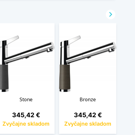

Stone
Bronze
Cena
Cena
345,42 €
345,42 €
Zvyčajne skladom
Zvyčajne skladom
Zvy