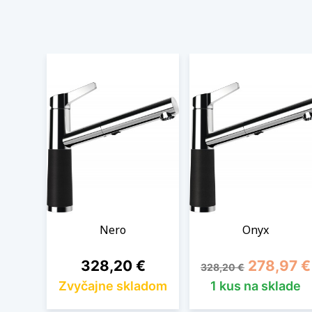
Nero
Onyx
Cena
Základná cena
Cena
328,20 €
278,97 €
328,20 €
Zvyčajne skladom
1 kus na sklade