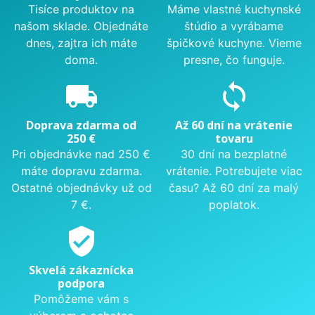
Tisíce produktov na
Máme vlastné kuchynské
našom sklade. Objednáte
štúdio a vyrábame
dnes, zajtra ich máte
špičkové kuchyne. Vieme
doma.
presne, čo funguje.
local_shipping
sync
Doprava zdarma od
Až 60 dní na vrátenie
250 €
tovaru
Pri objednávke nad 250 €
30 dní na bezplatné
máte dopravu zdarma.
vrátenie. Potrebujete viac
Ostatné objednávky už od
času? Až 60 dní za malý
7 €.
poplatok.
verified_user
Skvelá zákaznícka
podpora
Pomôžeme vám s