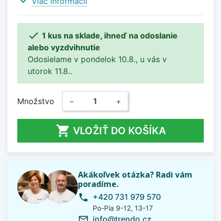
expand_more
Viac informácií

1 kus na sklade, ihneď na odoslanie
alebo vyzdvihnutie
Odosielame v pondelok 10.8., u vás v
utorok 11.8..
Množstvo
−
+

VLOŽIŤ DO KOŠÍKA
Akákoľvek otázka? Radi vám
poradíme.
+420 731 979 570
phone
Po-Pia 9-12, 13-17
info@trendo.cz
mail_outline