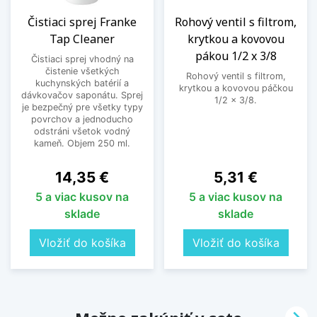
Čistiaci sprej Franke
Rohový ventil s filtrom,
Tap Cleaner
krytkou a kovovou
pákou 1/2 x 3/8
Čistiaci sprej vhodný na
čistenie všetkých
Rohový ventil s filtrom,
kuchynských batérií a
krytkou a kovovou páčkou
dávkovačov saponátu. Sprej
1/2 x 3/8.
je bezpečný pre všetky typy
povrchov a jednoducho
odstráni všetok vodný
kameň. Objem 250 ml.
Cena
Cena
14,35 €
5,31 €
5 a viac kusov na
5 a viac kusov na
sklade
sklade
Vložiť do košíka
Vložiť do košíka