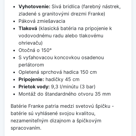
Vyhotovenie:
Sivá bridlica (farebný nástrek,
zladené s granitovými drezmi Franke)
Páková zmiešavacia
Tlaková
(klasická batéria na pripojenie k
vodovodnému radu alebo tlakovému
ohrievaču)
Otočná o 150°
S vyťahovacou koncovkou osadenou
perlátorom
Opletená sprchová hadica 150 cm
Pripojenie:
hadičky 45 cm
Prietok vody:
9,3 l/minútu (3 bar)
Montáž do štandardného otvoru 35 mm
Batérie Franke patria medzi svetovú špičku -
batérie sú vyhlásené svojou kvalitou,
nezameniteľným dizajnom a špičkovým
spracovaním.