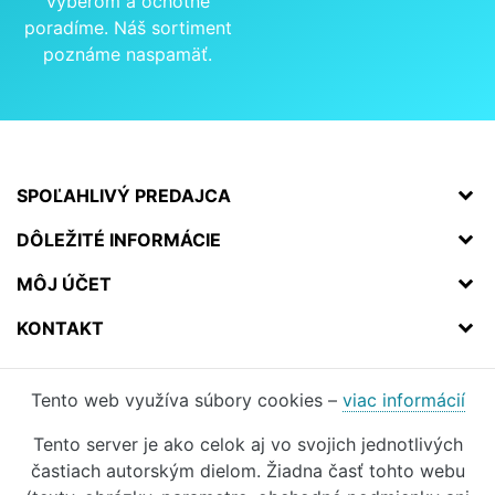
výberom a ochotne
poradíme. Náš sortiment
poznáme naspamäť.
SPOĽAHLIVÝ PREDAJCA
DÔLEŽITÉ INFORMÁCIE
MÔJ ÚČET
KONTAKT
Tento web využíva súbory cookies –
viac informácií
Tento server je ako celok aj vo svojich jednotlivých
častiach autorským dielom. Žiadna časť tohto webu