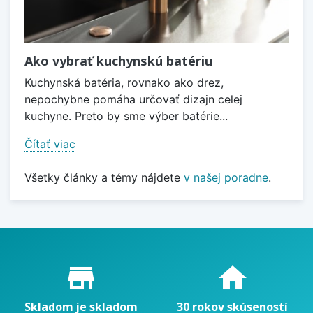
Ako vybrať kuchynskú batériu
Kuchynská batéria, rovnako ako drez,
nepochybne pomáha určovať dizajn celej
kuchyne. Preto by sme výber batérie...
Čítať viac
Všetky články a témy nájdete
v našej poradne
.
Proč nakupovat u nás?
store_mall_directory
home
Skladom je skladom
30 rokov skúseností