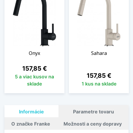
Onyx
Sahara
Cena
157,85 €
Cena
157,85 €
5 a viac kusov na
sklade
1 kus na sklade
Informácie
Parametre tovaru
O značke Franke
Možnosti a ceny dopravy