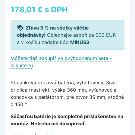
178,01 €
s DPH
loyalty
Zľava 3 % na všetky väčšie
objednávky!
Objednajte aspoň za 300 EUR
a v košíku zadajte kód
MINUS3
.
Môžete tiež zakúpiť vo zvýhodnenom sete -
kliknite tu
Stojanková drezová batéria, vyhotovenie Sivá
bridlica (nástrek), výška 360 mm, vyťahovacia
koncovka s perlátorom, pre otvor 35 mm, otočná
o 150 °.
Súčasťou batérie je kompletné príslušenstvo na
montáž. Netreba nič dokupovať.