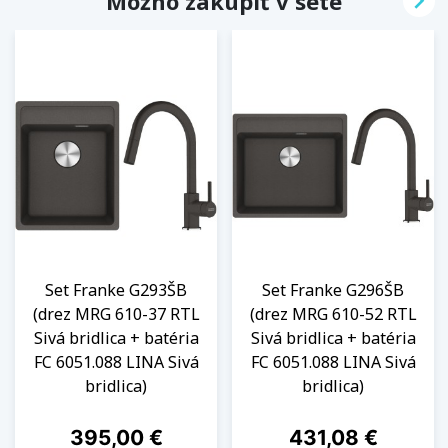

Možno zakúpiť v sete
Set Franke G293ŠB
Set Franke G296ŠB
(drez MRG 610-37 RTL
(drez MRG 610-52 RTL
Sivá bridlica + batéria
Sivá bridlica + batéria
FC 6051.088 LINA Sivá
FC 6051.088 LINA Sivá
bridlica)
bridlica)
Cena
Cena
395,00 €
431,08 €