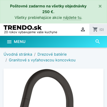
×
Poštovné zadarmo na všetky objednávky
250 €.
Všetky prebiehajúce akcie
nájdete tu
.

shopping_cart
(0)
20 rokov vybavujeme vaše kuchyne
search

MENU
Úvodná stránka
Drezové batérie
Granitové s vyťahovacou koncovkou