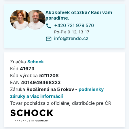
Akákoľvek otázka? Radi vám
poradíme.
+420 731 979 570
phone
Po-Pia 9-12, 13-17
info@trendo.cz
mail_outline
Značka
Schock
Kód
41673
Kód výrobca
521120S
EAN
4014949468223
Záruka
Rozšírená na 5 rokov -
podmienky
záruky a viac informácií
Tovar pochádza z oficiálnej distribúcie pre ČR