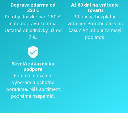
Doprava zdarma od
Až 60 dní na vrátenie
250 €
tovaru
Pri objednávke nad 250 €
30 dní na bezplatné
máte dopravu zdarma.
vrátenie. Potrebujete viac
Ostatné objednávky už od
času? Až 60 dní za malý
7 €.
poplatok.
verified_user
Skvelá zákaznícka
podpora
Pomôžeme vám s
výberom a ochotne
poradíme. Náš sortiment
poznáme naspamäť.