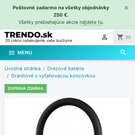
×
Poštovné zadarmo na všetky objednávky
250 €.
Všetky prebiehajúce akcie
nájdete tu
.

shopping_cart
(0)
20 rokov vybavujeme vaše kuchyne
search

MENU
Úvodná stránka
Drezové batérie
Granitové s vyťahovacou koncovkou
DOPRAVA ZDARMA