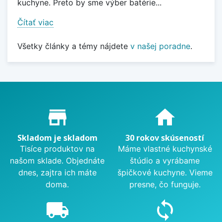
kuchyne. Preto by sme výber batérie...
Čítať viac
Všetky články a témy nájdete
v našej poradne
.
Proč nakupovat u nás?
store_mall_directory
home
Skladom je skladom
30 rokov skúseností
Tisíce produktov na
Máme vlastné kuchynské
našom sklade. Objednáte
štúdio a vyrábame
dnes, zajtra ich máte
špičkové kuchyne. Vieme
doma.
presne, čo funguje.
local_shipping
sync