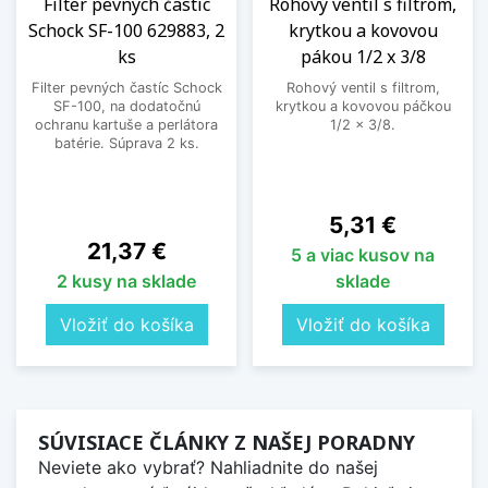
Filter pevných častíc
Rohový ventil s filtrom,
Schock SF-100 629883, 2
krytkou a kovovou
ks
pákou 1/2 x 3/8
Filter pevných častíc Schock
Rohový ventil s filtrom,
SF-100, na dodatočnú
krytkou a kovovou páčkou
ochranu kartuše a perlátora
1/2 x 3/8.
batérie. Súprava 2 ks.
Cena
5,31 €
Cena
21,37 €
5 a viac kusov na
2 kusy na sklade
sklade
Vložiť do košíka
Vložiť do košíka
SÚVISIACE ČLÁNKY Z NAŠEJ PORADNY
Neviete ako vybrať? Nahliadnite do našej