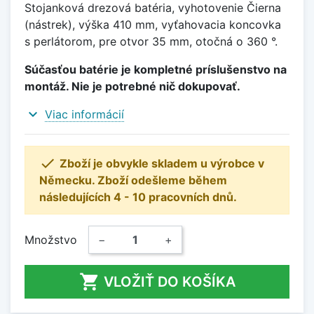
Stojanková drezová batéria, vyhotovenie Čierna
(nástrek), výška 410 mm, vyťahovacia koncovka
s perlátorom, pre otvor 35 mm, otočná o 360 °.
Súčasťou batérie je kompletné príslušenstvo na
montáž. Nie je potrebné nič dokupovať.
expand_more
Viac informácií

Zboží je obvykle skladem u výrobce v
Německu. Zboží odešleme během
následujících 4 - 10 pracovních dnů.
Množstvo
−
+

VLOŽIŤ DO KOŠÍKA