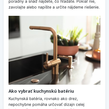
poradny a snáď nájdete, čo hľadáte. Pokiaľ nie,
zavolajte alebo napíšte a určite nájdeme riešenie.
Ako vybrať kuchynskú batériu
Kuchynská batéria, rovnako ako drez,
nepochybne pomáha určovať dizajn celej