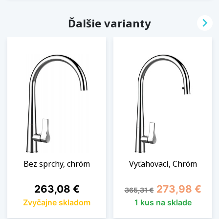

Ďalšie varianty
Bez sprchy, chróm
Vyťahovací, Chróm
Cena
Základná cena
Cena
263,08 €
273,98 €
365,31 €
Zvyčajne skladom
1 kus na sklade