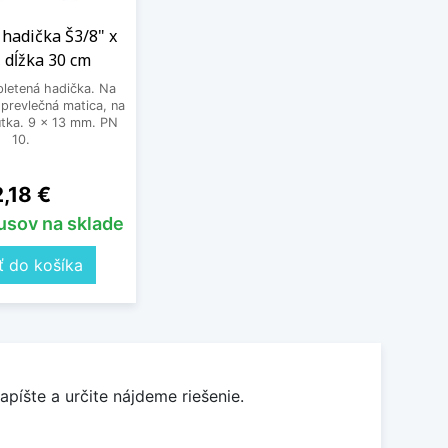
hadička Š3/8" x
 dĺžka 30 cm
letená hadička. Na
prevlečná matica, na
tka. 9 x 13 mm. PN
10.
ena
2,18 €
kusov na sklade
ť do košíka
apíšte a určite nájdeme riešenie.