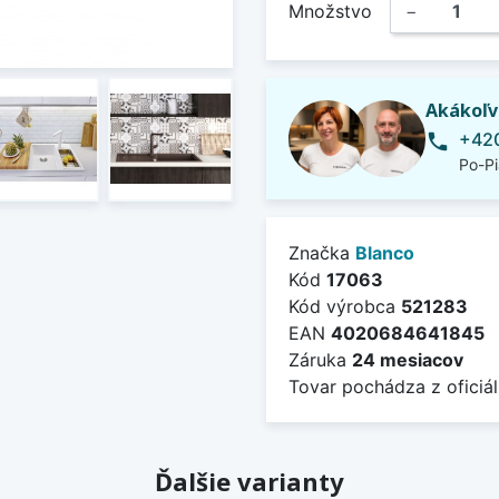
Množstvo
−
Akákoľv
+420
phone
Po-Pi
Značka
Blanco
Kód
17063
Kód výrobca
521283
EAN
4020684641845
Záruka
24 mesiacov
Tovar pochádza z oficiál
Ďalšie varianty