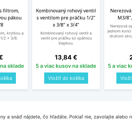
s filtrom,
Kombinovaný rohový ventil
Nerezová 
vou pákou
s ventilom pre práčku 1/2"
M3/8",
/8
x 3/8" x 3/4"
Nerezová op
jednom konci 
rom, krytkou a
Kombinovaný rohový ventil a
druhom skru
1/2 x 3/8.
ventil pre práčku so spätnou
klapkou.
Cena
C
€
13,84 €
 na sklade
5 a viac kusov na sklade
5 a viac 
košíka
Vložiť do košíka
Vloži
y a snáď nájdete, čo hľadáte. Pokiaľ nie, zavolajte alebo n