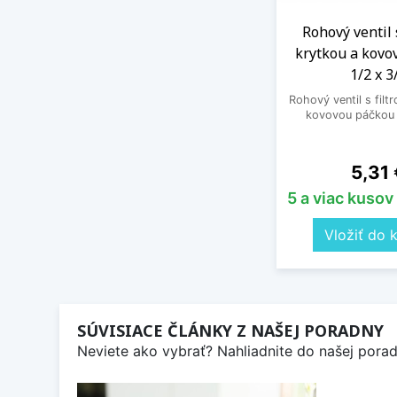
Rohový ventil 
krytkou a kovo
1/2 x 3
Rohový ventil s filt
kovovou páčkou 
Cena
5,31 
5 a viac kusov
Vložiť do 
SÚVISIACE ČLÁNKY Z NAŠEJ PORADNY
Neviete ako vybrať? Nahliadnite do našej poradn