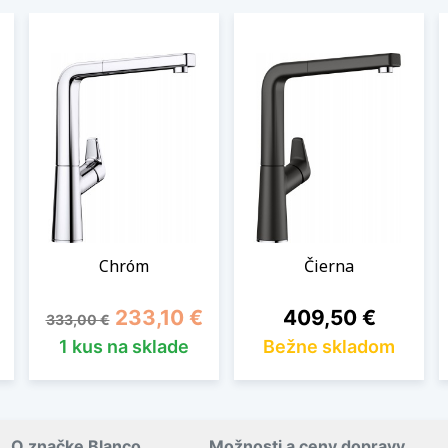
Chróm
Čierna
Základná cena
Cena
Cena
233,10 €
409,50 €
333,00 €
1 kus na sklade
Bežne skladom
O značke Blanco
Možnosti a ceny dopravy