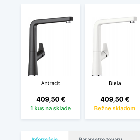
Antracit
Biela
Cena
Cena
409,50 €
409,50 €
1 kus na sklade
Bežne skladom
Informácie
Parametre tovaru