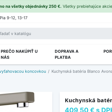
o na všetky objednávky 250 €.
Všetky prebiehajúce akci
Pia 9-12, 13-17
PREČO NAKÚPIŤ U
DOPRAVA A
PO
NÁS
PLATBA
 vyťahovacou koncovkou
Kuchynská batéria Blanco Avon
Kuchynská batér
409,50 €
s DP