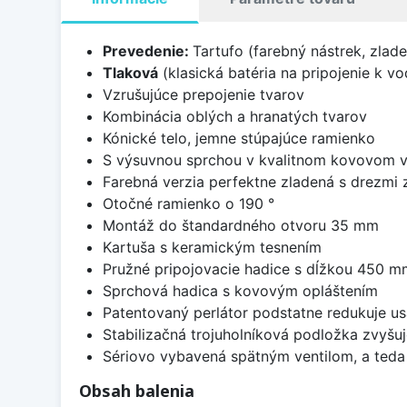
Prevedenie:
Tartufo (farebný nástrek, zlad
Tlaková
(klasická batéria na pripojenie k 
Vzrušujúce prepojenie tvarov
Kombinácia oblých a hranatých tvarov
Kónické telo, jemne stúpajúce ramienko
S výsuvnou sprchou v kvalitnom kovovom 
Farebná verzia perfektne zladená s drezmi 
Otočné ramienko o 190 °
Montáž do štandardného otvoru 35 mm
Kartuša s keramickým tesnením
Pružné pripojovacie hadice s dĺžkou 450 
Sprchová hadica s kovovým opláštením
Patentovaný perlátor podstatne redukuje 
Stabilizačná trojuholníková podložka zvyšuj
Sériovo vybavená spätným ventilom, a teda
Obsah balenia