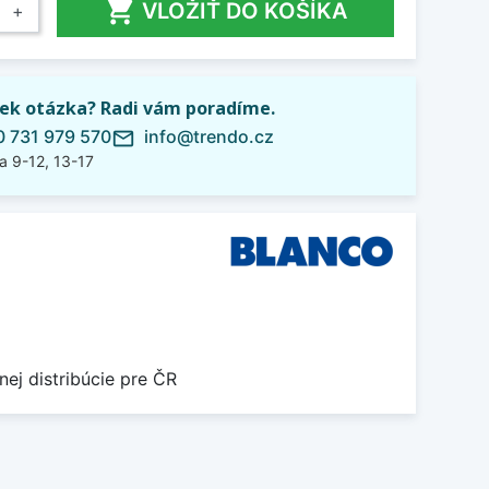

VLOŽIŤ DO KOŠÍKA
+
ek otázka? Radi vám poradíme.
 731 979 570
info@trendo.cz
mail_outline
a 9-12, 13-17
nej distribúcie pre ČR