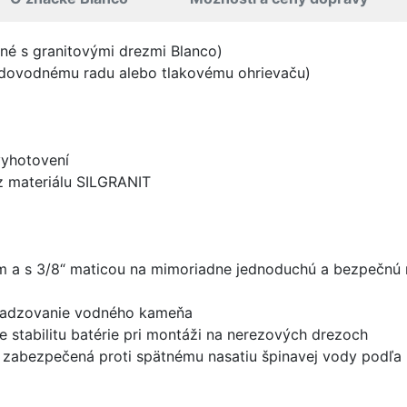
ené s granitovými drezmi Blanco)
vodovodnému radu alebo tlakovému ohrievaču)
vyhotovení
z materiálu SILGRANIT
mm a s 3/8“ maticou na mimoriadne jednoduchú a bezpečnú
usadzovanie vodného kameňa
e stabilitu batérie pri montáži na nerezových drezoch
 zabezpečená proti spätnému nasatiu špinavej vody podľa