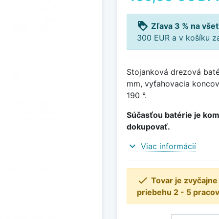
loyalty
Zľava 3 % na všet
300 EUR a v košíku z
Stojanková drezová batér
mm, vyťahovacia koncovk
190 °.
Súčasťou batérie je kom
dokupovať.
expand_more
Viac informácií

Tovar je zvyčajn
priebehu 2 - 5 pracov