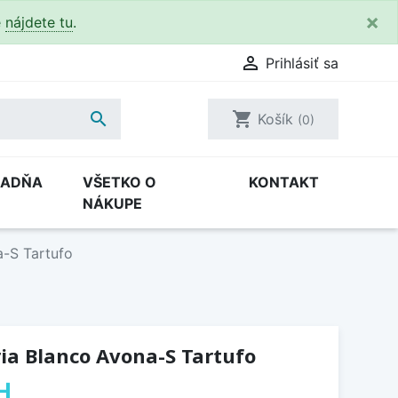
×
e
nájdete tu
.

Prihlásiť sa

shopping_cart
Košík
(0)
RADŇA
VŠETKO O
KONTAKT
NÁKUPE
a-S Tartufo
ia Blanco Avona-S Tartufo
H