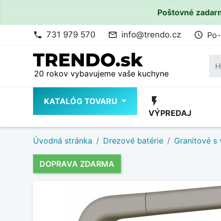
Poštovné zadarm
731 979 570
info@trendo.cz
Po-
phone
mail_outline
access_time
20 rokov vybavujeme vaše kuchyne
flash_on
KATALÓG TOVARU
VÝPREDAJ
Úvodná stránka
Drezové batérie
Granitové s
DOPRAVA ZDARMA