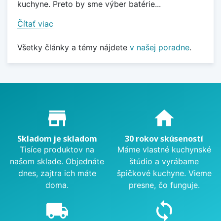
kuchyne. Preto by sme výber batérie...
Čítať viac
Všetky články a témy nájdete
v našej poradne
.
Proč nakupovat u nás?
store_mall_directory
home
Skladom je skladom
30 rokov skúseností
Tisíce produktov na
Máme vlastné kuchynské
našom sklade. Objednáte
štúdio a vyrábame
dnes, zajtra ich máte
špičkové kuchyne. Vieme
doma.
presne, čo funguje.
local_shipping
sync