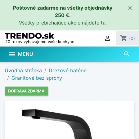
×
Poštovné zadarmo na všetky objednávky
250 €.
Všetky prebiehajúce akcie
nájdete tu
.

shopping_cart
(0)
20 rokov vybavujeme vaše kuchyne
search

MENU
Úvodná stránka
Drezové batérie
Granitové bez sprchy
DOPRAVA ZDARMA