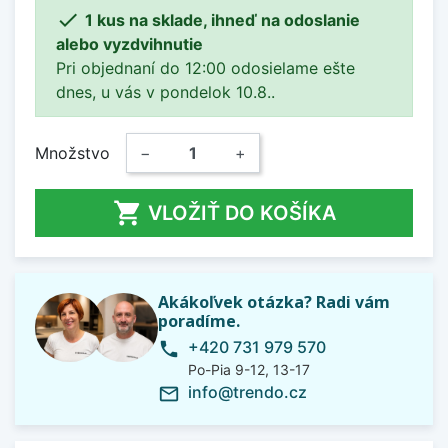

1 kus na sklade, ihneď na odoslanie
alebo vyzdvihnutie
Pri objednaní do 12:00 odosielame ešte
dnes, u vás v pondelok 10.8..
Množstvo
−
+

VLOŽIŤ DO KOŠÍKA
Akákoľvek otázka? Radi vám
poradíme.
+420 731 979 570
phone
Po-Pia 9-12, 13-17
info@trendo.cz
mail_outline