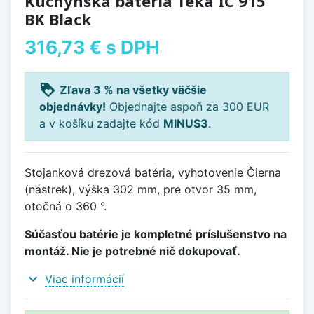
Kuchynská batéria Teka IC 915
BK Black
316,73 €
s DPH
loyalty
Zľava 3 % na všetky väčšie
objednávky!
Objednajte aspoň za 300 EUR
a v košíku zadajte kód
MINUS3
.
Stojanková drezová batéria, vyhotovenie Čierna
(nástrek), výška 302 mm, pre otvor 35 mm,
otočná o 360 °.
Súčasťou batérie je kompletné príslušenstvo na
montáž. Nie je potrebné nič dokupovať.
expand_more
Viac informácií