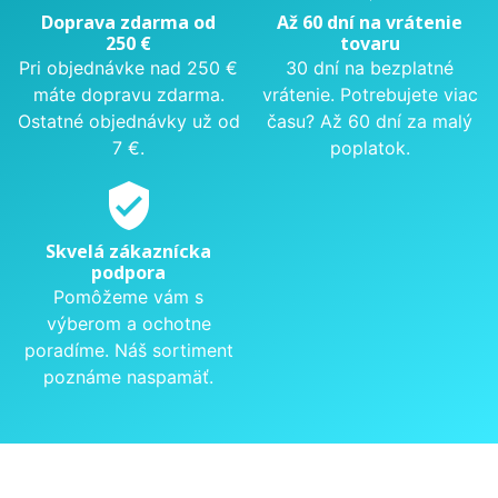
Doprava zdarma od
Až 60 dní na vrátenie
250 €
tovaru
Pri objednávke nad 250 €
30 dní na bezplatné
máte dopravu zdarma.
vrátenie. Potrebujete viac
Ostatné objednávky už od
času? Až 60 dní za malý
7 €.
poplatok.
verified_user
Skvelá zákaznícka
podpora
Pomôžeme vám s
výberom a ochotne
poradíme. Náš sortiment
poznáme naspamäť.