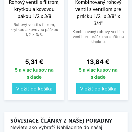
Rohový ventil s filtrom,
Kombinovaný rohový
krytkou a kovovou
ventil s ventilom pre
pákou 1/2 x 3/8
práčku 1/2" x 3/8" x
3/4"
Rohový ventil s filtrom,
krytkou a kovovou páčkou
Kombinovaný rohový ventil a
1/2 x 3/8.
ventil pre práčku so spätnou
klapkou.
Cena
Cena
5,31 €
13,84 €
5 a viac kusov na
5 a viac kusov na
sklade
sklade
Vložiť do košíka
Vložiť do košíka
SÚVISIACE ČLÁNKY Z NAŠEJ PORADNY
Neviete ako vybrať? Nahliadnite do našej