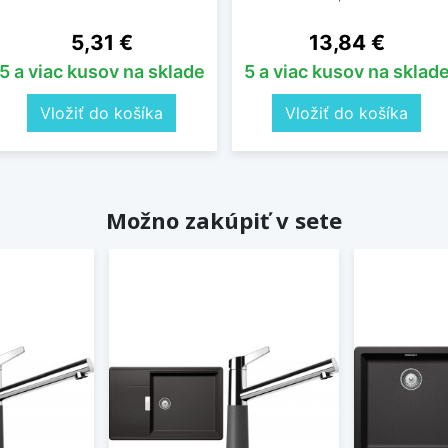
Cena
Cena
5,31 €
13,84 €
5 a viac kusov na sklade
5 a viac kusov na sklad
Vložiť do košíka
Vložiť do košíka
Možno zakúpiť v sete