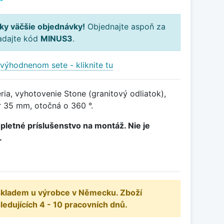
ky väčšie objednávky!
Objednajte aspoň za
adajte kód
MINUS3
.
výhodnenom sete - kliknite tu
ia, vyhotovenie Stone (granitový odliatok),
 35 mm, otočná o 360 °.
pletné príslušenstvo na montáž. Nie je
.
 skladem u výrobce v Německu. Zboží
dujících 4 - 10 pracovních dnů.