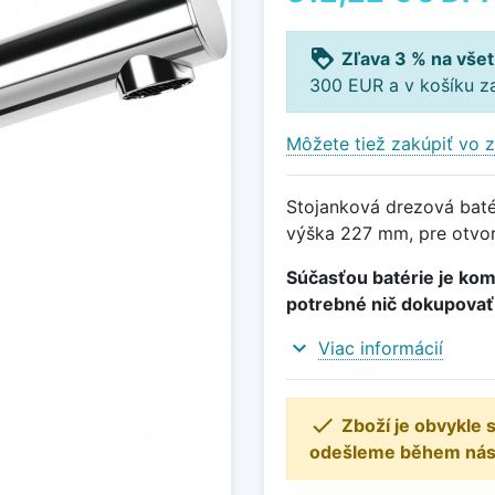
loyalty
Zľava 3 % na všet
300 EUR a v košíku z
Môžete tiež zakúpiť vo z
Stojanková drezová batér
výška 227 mm, pre otvor
Súčasťou batérie je kom
potrebné nič dokupovať
expand_more
Viac informácií

Zboží je obvykle
odešleme během násle