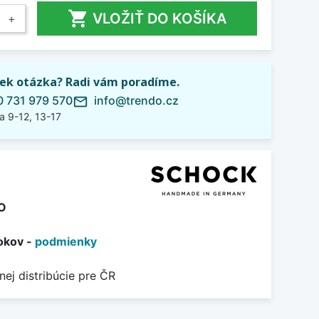

VLOŽIŤ DO KOŠÍKA
+
ek otázka? Radi vám poradíme.
 731 979 570
info@trendo.cz
mail_outline
a 9-12, 13-17
O
okov -
podmienky
nej distribúcie pre ČR