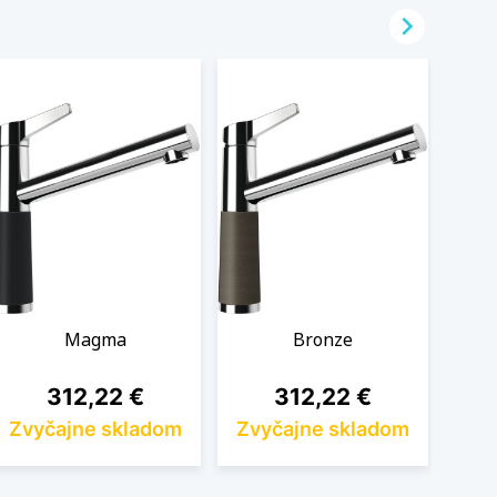

Magma
Bronze
Cena
Cena
312,22 €
312,22 €
Zvyčajne skladom
Zvyčajne skladom
Zvy