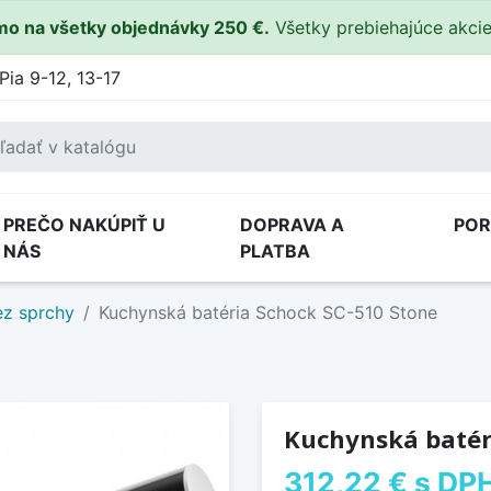
o na všetky objednávky 250 €.
Všetky prebiehajúce akci
Pia 9-12, 13-17
PREČO NAKÚPIŤ U
DOPRAVA A
PO
NÁS
PLATBA
ez sprchy
Kuchynská batéria Schock SC-510 Stone
Kuchynská batér
312,22 €
s DP