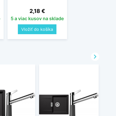
Cena
2,18 €
e
5 a viac kusov na sklade
Vložiť do košíka
