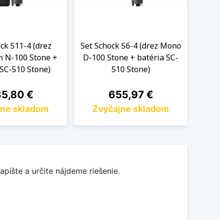
ck S11-4 (drez
Set Schock S6-4 (drez Mono
Set S
h N-100 Stone +
D-100 Stone + batéria SC-
D-10
 SC-510 Stone)
510 Stone)
na
Cena
5,80 €
655,97 €
jne skladom
Zvyčajne skladom
Z
apíšte a určite nájdeme riešenie.