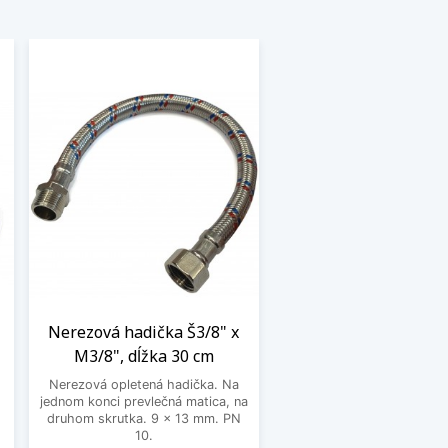
l
Nerezová hadička Š3/8" x
M3/8", dĺžka 30 cm
Nerezová opletená hadička. Na
jednom konci prevlečná matica, na
druhom skrutka. 9 x 13 mm. PN
10.