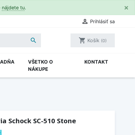
×
e
nájdete tu
.

Prihlásiť sa

shopping_cart
Košík
(0)
RADŇA
VŠETKO O
KONTAKT
NÁKUPE
ia Schock SC-510 Stone
H