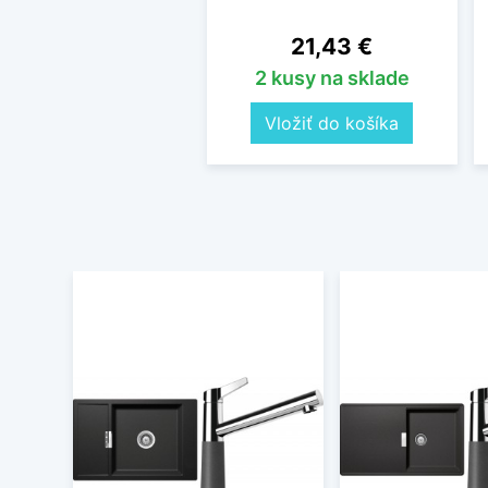
Cena
21,43 €
2 kusy na sklade
Vložiť do košíka