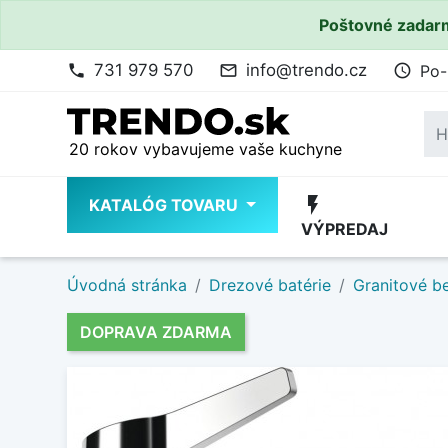
Poštovné zadarm
731 979 570
info@trendo.cz
Po-
phone
mail_outline
access_time
20 rokov vybavujeme vaše kuchyne
flash_on
KATALÓG TOVARU
VÝPREDAJ
Úvodná stránka
Drezové batérie
Granitové b
DOPRAVA ZDARMA