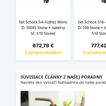
Set Schock S4-4 (drez Mono
Set Schock S16-
D-100XS Stone + batéria
D-100 Stone + b
SC-510 Stone)
510 Sto
Cena
Cena
672,79 €
777,4
Zvyčajne skladom
Zvyčajne s
SÚVISIACE ČLÁNKY Z NAŠEJ PORADNY
Neviete ako vybrať? Nahliadnite do našej poradn