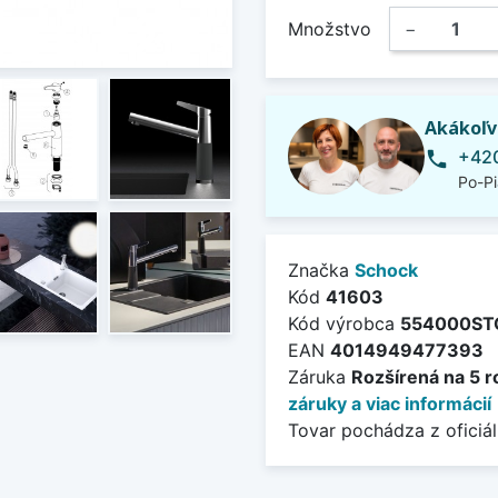
Množstvo
−
Akákoľv
+420
phone
Po-Pi
Značka
Schock
Kód
41603
Kód výrobca
554000ST
EAN
4014949477393
Záruka
Rozšírená na 5 r
záruky a viac informácií
Tovar pochádza z oficiál