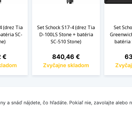
4 (drez Tia
Set Schock S17-4 (drez Tia
Set Scho
atéria SC-
D-100LS Stone + batéria
Greenwic
ne)
SC-510 Stone)
batéria
Cena
Ce
2 €
840,46 €
63
kladom
Zvyčajne skladom
Zvyča
y a snáď nájdete, čo hľadáte. Pokiaľ nie, zavolajte alebo n