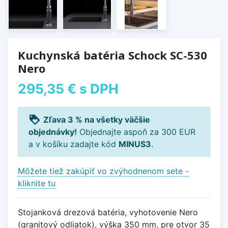
Kuchynská batéria Schock SC-530
Nero
295,35 €
s DPH
loyalty
Zľava 3 % na všetky väčšie
objednávky!
Objednajte aspoň za 300 EUR
a v košíku zadajte kód
MINUS3
.
Môžete tiež zakúpiť vo zvýhodnenom sete -
kliknite tu
Stojanková drezová batéria, vyhotovenie Nero
(granitový odliatok), výška 350 mm, pre otvor 35