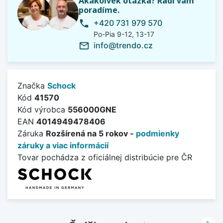
Akákoľvek otázka? Radi vám
poradíme.
+420 731 979 570
phone
Po-Pia 9-12, 13-17
info@trendo.cz
mail_outline
Značka
Schock
Kód
41570
Kód výrobca
556000GNE
EAN
4014949478406
Záruka
Rozšírená na 5 rokov -
podmienky
záruky a viac informácií
Tovar pochádza z oficiálnej distribúcie pre ČR