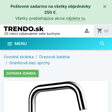
×
Poštovné zadarmo na všetky objednávky
250 €.
Všetky prebiehajúce akcie
nájdete tu
.

shopping_cart
(0)
20 rokov vybavujeme vaše kuchyne
search

MENU
Úvodná stránka
Drezové batérie
Granitové bez sprchy
DOPRAVA ZDARMA