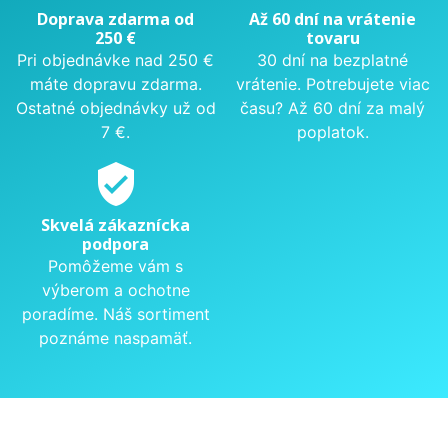
Doprava zdarma od
Až 60 dní na vrátenie
250 €
tovaru
Pri objednávke nad 250 €
30 dní na bezplatné
máte dopravu zdarma.
vrátenie. Potrebujete viac
Ostatné objednávky už od
času? Až 60 dní za malý
7 €.
poplatok.
verified_user
Skvelá zákaznícka
podpora
Pomôžeme vám s
výberom a ochotne
poradíme. Náš sortiment
poznáme naspamäť.