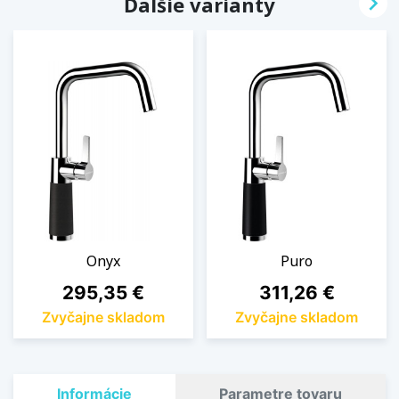

Ďalšie varianty
Onyx
Puro
Cena
Cena
295,35 €
311,26 €
Zvyčajne skladom
Zvyčajne skladom
Informácie
Parametre tovaru