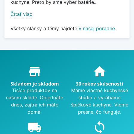
kuchyne. Preto by sme výber batérie...
Čítať viac
Všetky články a témy nájdete
v našej poradne
.
Proč nakupovat u nás?
store_mall_directory
home
Skladom je skladom
30 rokov skúseností
Tisíce produktov na
Máme vlastné kuchynské
našom sklade. Objednáte
štúdio a vyrábame
dnes, zajtra ich máte
špičkové kuchyne. Vieme
doma.
presne, čo funguje.
local_shipping
sync