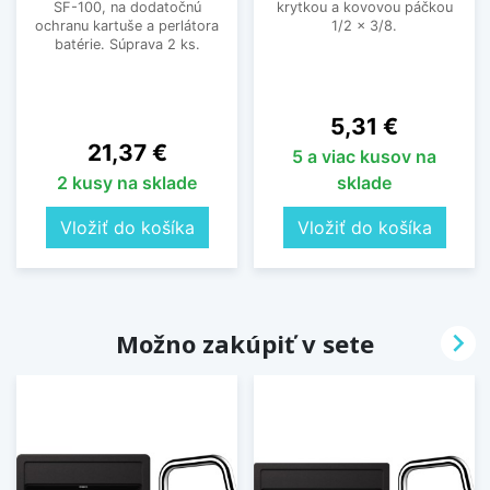
SF-100, na dodatočnú
krytkou a kovovou páčkou
ochranu kartuše a perlátora
1/2 x 3/8.
batérie. Súprava 2 ks.
Cena
5,31 €
Cena
21,37 €
5 a viac kusov na
2 kusy na sklade
sklade
Vložiť do košíka
Vložiť do košíka

Možno zakúpiť v sete