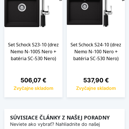
Set Schock S23-10 (drez
Set Schock S24-10 (drez
Nemo N-100S Nero +
Nemo N-100 Nero +
batéria SC-530 Nero)
batéria SC-530 Nero)
Cena
Cena
506,07 €
537,90 €
Zvyčajne skladom
Zvyčajne skladom
SÚVISIACE ČLÁNKY Z NAŠEJ PORADNY
Neviete ako vybrať? Nahliadnite do našej