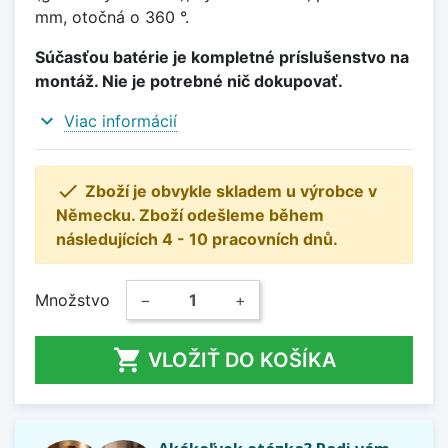
mm, otočná o 360 °.
Súčasťou batérie je kompletné príslušenstvo na
montáž. Nie je potrebné nič dokupovať.
expand_more
Viac informácií

Zboží je obvykle skladem u výrobce v
Německu. Zboží odešleme během
následujících 4 - 10 pracovních dnů.
Množstvo
−
+

VLOŽIŤ DO KOŠÍKA