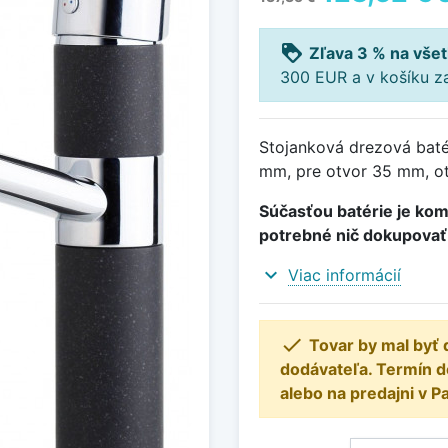
loyalty
Zľava 3 % na všet
300 EUR a v košíku z
Stojanková drezová batér
mm, pre otvor 35 mm, o
Súčasťou batérie je kom
potrebné nič dokupovať
expand_more
Viac informácií

Tovar by mal byť 
dodávateľa. Termín 
alebo na predajni v P