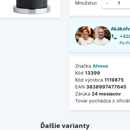
Množstvo
−
Akákoľv
+420
phone
Po-Pi
Značka
Alveus
Kód
13399
Kód výrobca
1119875
EAN
3838997477645
Záruka
24 mesiacov
Tovar pochádza z oficiál
Ďalšie varianty