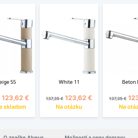
eige 55
White 11
Beton 
ná cena
Cena
Základná cena
Cena
Základná ce
Cen
123,62 €
123,62 €
12
€
137,35 €
137,35 €
e skladom
Na otázku
Na otá
O značke Alveus
Možnosti a ceny dopravy