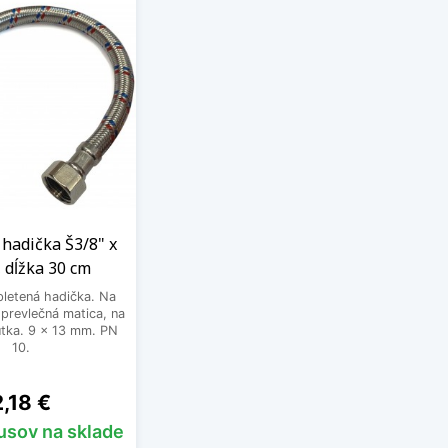
hadička Š3/8" x
 dĺžka 30 cm
letená hadička. Na
prevlečná matica, na
tka. 9 x 13 mm. PN
10.
ena
2,18 €
kusov na sklade