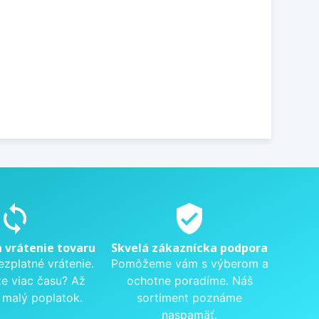
sync
verified_user
a vrátenie tovaru
Skvelá zákaznícka podpora
ezplatné vrátenie.
Pomôžeme vám s výberom a
te viac času? Až
ochotne poradíme. Náš
 malý poplatok.
sortiment poznáme
naspamäť.