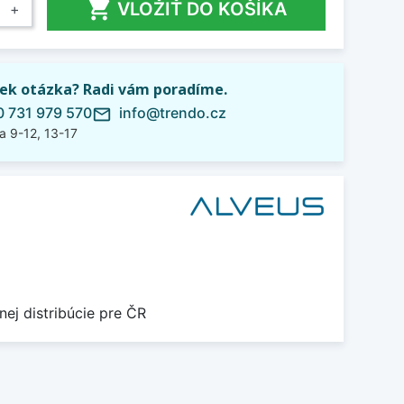

VLOŽIŤ DO KOŠÍKA
+
ek otázka? Radi vám poradíme.
 731 979 570
info@trendo.cz
mail_outline
a 9-12, 13-17
nej distribúcie pre ČR