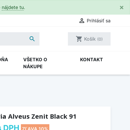
×
e
nájdete tu
.

Prihlásiť sa

shopping_cart
Košík
(0)
DŇA
VŠETKO O
KONTAKT
NÁKUPE
a Alveus Zenit Black 91
s DPH
ZĽAVA 10%