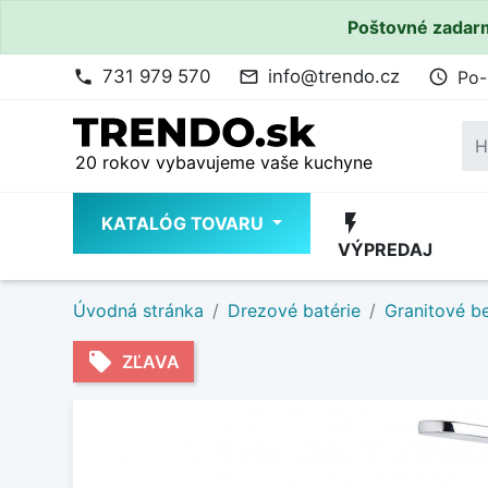
Poštovné zadarm
731 979 570
info@trendo.cz
Po-
phone
mail_outline
access_time
20 rokov vybavujeme vaše kuchyne
flash_on
KATALÓG TOVARU
VÝPREDAJ
Úvodná stránka
Drezové batérie
Granitové b
local_offer
ZĽAVA