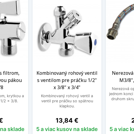
s filtrom,
Kombinovaný rohový ventil
Nerezová 
vou pákou
s ventilom pre práčku 1/2"
M3/8",
/8
x 3/8" x 3/4"
Nerezová op
jednom konci 
rom, krytkou a
Kombinovaný rohový ventil a
druhom skru
1/2 x 3/8.
ventil pre práčku so spätnou
klapkou.
Cena
C
€
13,84 €
 na sklade
5 a viac kusov na sklade
5 a viac 