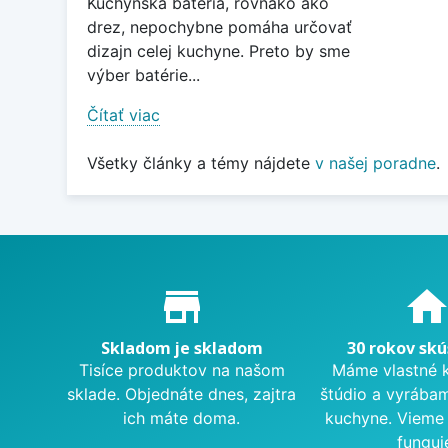
Kuchynská batéria, rovnako ako
drez, nepochybne pomáha určovať
dizajn celej kuchyne. Preto by sme
výber batérie...
Čítať viac
Všetky články a témy nájdete
v našej poradne
.
Proč nakupovat u nás?
store_mall_directory
hom
Skladom je skladom
30 rokov skú
Tisíce produktov na našom
Máme vlastné 
sklade. Objednáte dnes, zajtra
štúdio a vyrába
ich máte doma.
kuchyne. Vieme 
funguj