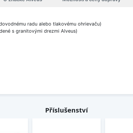
vodovodnému radu alebo tlakovému ohrievaču)
adené s granitovými drezmi Alveus)
Příslušenství