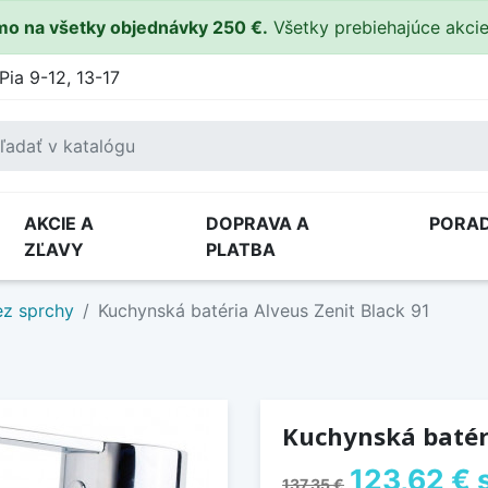
o na všetky objednávky 250 €.
Všetky prebiehajúce akci
Pia 9-12, 13-17
AKCIE A
DOPRAVA A
PORA
ZĽAVY
PLATBA
ez sprchy
Kuchynská batéria Alveus Zenit Black 91
Kuchynská batéri
123,62 €
137,35 €