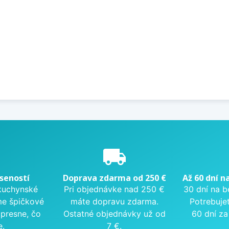
e
local_shipping
seností
Doprava zdarma od 250 €
Až 60 dní n
kuchynské
Pri objednávke nad 250 €
30 dní na b
me špičkové
máte dopravu zdarma.
Potrebuje
presne, čo
Ostatné objednávky už od
60 dní za
e.
7 €.