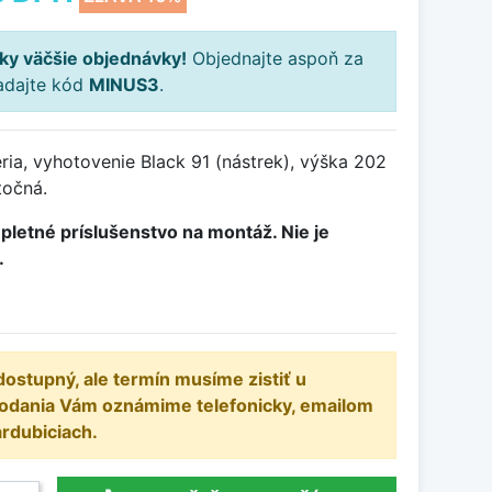
ky väčšie objednávky!
Objednajte aspoň za
adajte kód
MINUS3
.
ia, vyhotovenie Black 91 (nástrek), výška 202
točná.
pletné príslušenstvo na montáž. Nie je
.
dostupný, ale termín musíme zistiť u
dodania Vám oznámime telefonicky, emailom
ardubiciach.