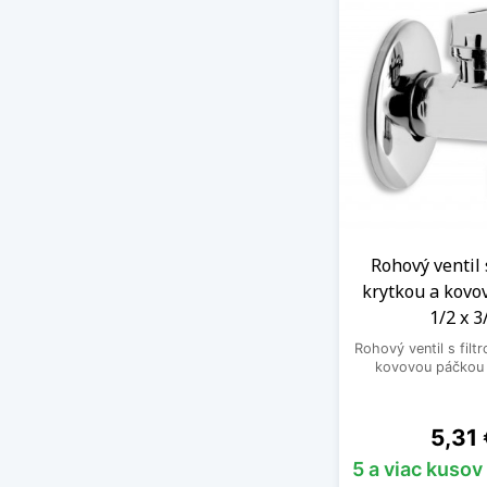
Rohový ventil 
krytkou a kovo
1/2 x 3
Rohový ventil s filt
kovovou páčkou 
Cena
5,31 
5 a viac kusov