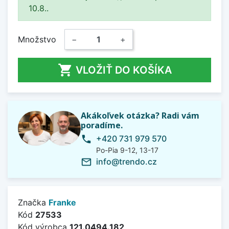
10.8..
Množstvo
−
+

VLOŽIŤ DO KOŠÍKA
Akákoľvek otázka? Radi vám
poradíme.
+420 731 979 570
phone
Po-Pia 9-12, 13-17
info@trendo.cz
mail_outline
Značka
Franke
Kód
27533
Kód výrobca
121.0494.182