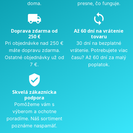
doma.
presne, čo funguje.
local_shipping
sync
Doprava zdarma od
Až 60 dní na vrátenie
250 €
tovaru
Pri objednávke nad 250 €
30 dní na bezplatné
máte dopravu zdarma.
vrátenie. Potrebujete viac
Ostatné objednávky už od
času? Až 60 dní za malý
7 €.
poplatok.
verified_user
Skvelá zákaznícka
podpora
Pomôžeme vám s
výberom a ochotne
poradíme. Náš sortiment
poznáme naspamäť.