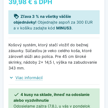
39,98 €
s DPH
loyalty
Zľava 3 % na všetky väčšie
objednávky!
Objednajte aspoň za 300 EUR
a v košíku zadajte kód
MINUS3
.
Košový systém, ktorý stačí vložiť do bežnej
zásuvky. Súčasťou je veko celého koša, ktoré
zároveň slúži ako polica. Pre 45 cm široké
skrinky, nádoby 2x 14,5 l, výška na zabudovanie
343 mm.
expand_more
Viac informácií

4 kusy na sklade, ihneď na odoslanie
alebo vyzdvihnutie
Odosielame zajtra (7.8.), u vás v pondelok