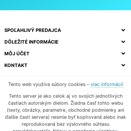
SPOĽAHLIVÝ PREDAJCA
DÔLEŽITÉ INFORMÁCIE
MÔJ ÚČET
KONTAKT
Tento web využíva súbory cookies –
viac informácií
Tento server je ako celok aj vo svojich jednotlivých
častiach autorským dielom. Žiadna časť tohto webu
(texty, obrázky, parametre, obchodné podmienky ani
ďalšie časti servera) nesmie byť kopírovaná alebo inak
reprodukovaná bez výslovného súhlasu
prevádzkovateľa. Názvy a označenia výrobkov,