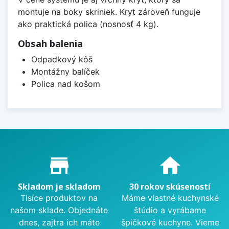
montuje na boky skriniek. Kryt zároveň funguje
ako praktická polica (nosnosť 4 kg).
Obsah balenia
Odpadkový kôš
Montážny balíček
Polica nad košom
Proč nakupovat u nás?
store_mall_directory
home
Skladom je skladom
30 rokov skúseností
Tisíce produktov na
Máme vlastné kuchynské
našom sklade. Objednáte
štúdio a vyrábame
dnes, zajtra ich máte
špičkové kuchyne. Vieme