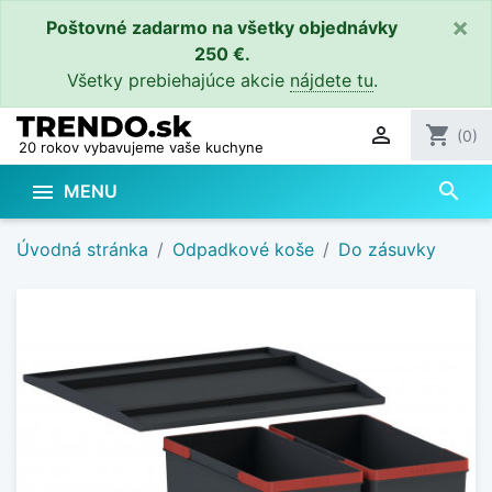
×
Poštovné zadarmo na všetky objednávky
250 €.
Všetky prebiehajúce akcie
nájdete tu
.

shopping_cart
(0)
20 rokov vybavujeme vaše kuchyne
search

MENU
Úvodná stránka
Odpadkové koše
Do zásuvky