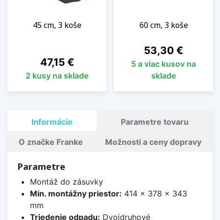
45 cm, 3 koše
60 cm, 3 koše
Cena
53,30 €
Cena
47,15 €
5 a viac kusov na
2 kusy na sklade
sklade
Informácie
Parametre tovaru
O značke Franke
Možnosti a ceny dopravy
Parametre
Montáž do zásuvky
Min. montážny priestor:
414 x 378 x 343
mm
Triedenie odpadu:
Dvojdruhové