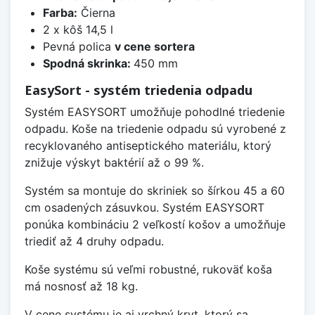
Farba:
Čierna
2 x kôš 14,5 l
Pevná polica
v cene sortera
Spodná skrinka:
450 mm
EasySort - systém triedenia odpadu
Systém EASYSORT umožňuje pohodlné triedenie
odpadu. Koše na triedenie odpadu sú vyrobené z
recyklovaného antiseptického materiálu, ktorý
znižuje výskyt baktérií až o 99 %.
Systém sa montuje do skriniek so šírkou 45 a 60
cm osadených zásuvkou. Systém EASYSORT
ponúka kombináciu 2 veľkostí košov a umožňuje
triediť až 4 druhy odpadu.
Koše systému sú veľmi robustné, rukoväť koša
má nosnosť až 18 kg.
V cene systému je aj vrchný kryt, ktorý sa