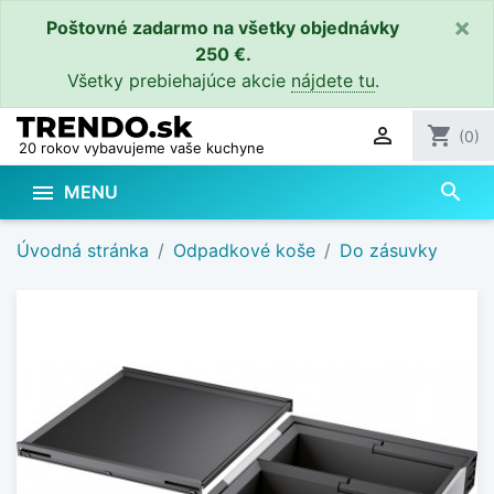
×
Poštovné zadarmo na všetky objednávky
250 €.
Všetky prebiehajúce akcie
nájdete tu
.

shopping_cart
(0)
20 rokov vybavujeme vaše kuchyne
search

MENU
Úvodná stránka
Odpadkové koše
Do zásuvky