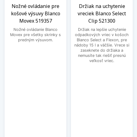
Nožné ovládanie pre
Držiak na uchytenie
košové výsuvy Blanco
vreciek Blanco Select
Movex 519357
Clip 521300
Nožné ovládanie Blanco
Držiak na lepšie uchytenie
Movex pre všetky skrinky s
odpadkových vriec v košoch
predným výsuvom.
Blanco Select a Flexon, pre
nádoby 15 l a väčšie. Vrece si
zaseknete do držiaka a
nemusíte tak riešiť presnú
veľkosť vriec.