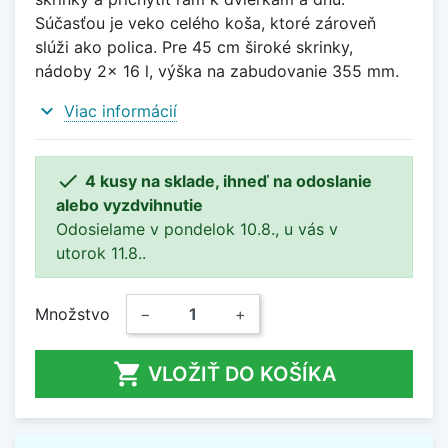
Súčasťou je veko celého koša, ktoré zároveň
slúži ako polica. Pre 45 cm široké skrinky,
nádoby 2x 16 l, výška na zabudovanie 355 mm.
expand_more
Viac informácií

4 kusy na sklade, ihneď na odoslanie
alebo vyzdvihnutie
Odosielame v pondelok 10.8., u vás v
utorok 11.8..
Množstvo
−
+

VLOŽIŤ DO KOŠÍKA