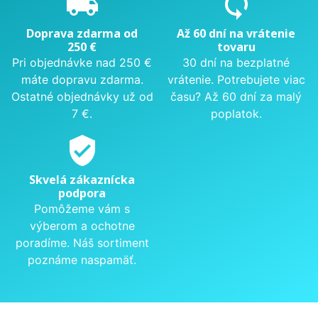
local_shipping
sync
Doprava zdarma od
Až 60 dní na vrátenie
250 €
tovaru
Pri objednávke nad 250 €
30 dní na bezplatné
máte dopravu zdarma.
vrátenie. Potrebujete viac
Ostatné objednávky už od
času? Až 60 dní za malý
7 €.
poplatok.
verified_user
Skvelá zákaznícka
podpora
Pomôžeme vám s
výberom a ochotne
poradíme. Náš sortiment
poznáme naspamäť.