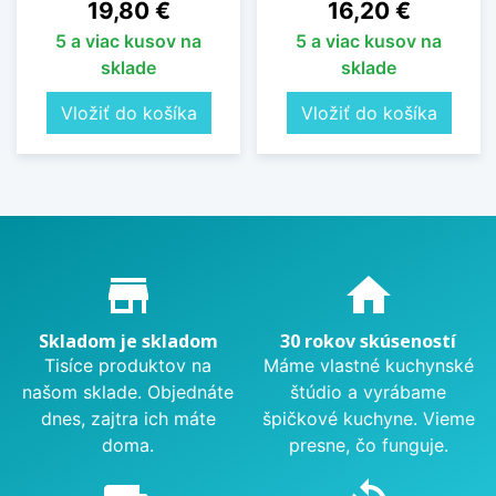
Cena
Cena
19,80 €
16,20 €
5 a viac kusov na
5 a viac kusov na
sklade
sklade
Vložiť do košíka
Vložiť do košíka
Proč nakupovat u nás?
store_mall_directory
home
Skladom je skladom
30 rokov skúseností
Tisíce produktov na
Máme vlastné kuchynské
našom sklade. Objednáte
štúdio a vyrábame
dnes, zajtra ich máte
špičkové kuchyne. Vieme
doma.
presne, čo funguje.