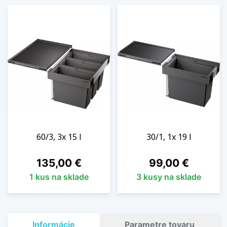
60/3, 3x 15 l
30/1, 1x 19 l
Cena
Cena
135,00 €
99,00 €
1 kus na sklade
3 kusy na sklade
Informácie
Parametre tovaru