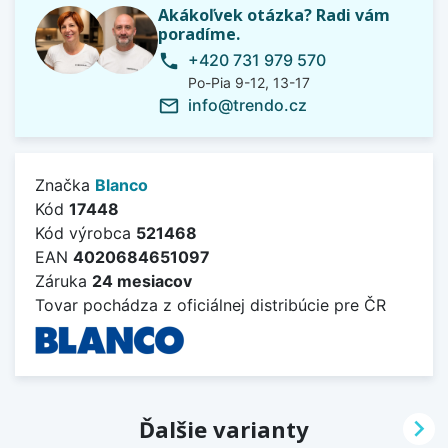
Akákoľvek otázka? Radi vám
poradíme.
+420 731 979 570
phone
Po-Pia 9-12, 13-17
info@trendo.cz
mail_outline
Značka
Blanco
Kód
17448
Kód výrobca
521468
EAN
4020684651097
Záruka
24 mesiacov
Tovar pochádza z oficiálnej distribúcie pre ČR

Ďalšie varianty