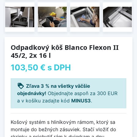
Odpadkový kôš Blanco Flexon II
45/2, 2x 16 l
103,50 €
s DPH
loyalty
Zľava 3 % na všetky väčšie
objednávky!
Objednajte aspoň za 300 EUR
a v košíku zadajte kód
MINUS3
.
Košový systém s hliníkovým rámom, ktorý sa
montuje do bežných zásuviek. Stačí vložiť do
skrinky a prichytiť rám k dvierkam a dnu.