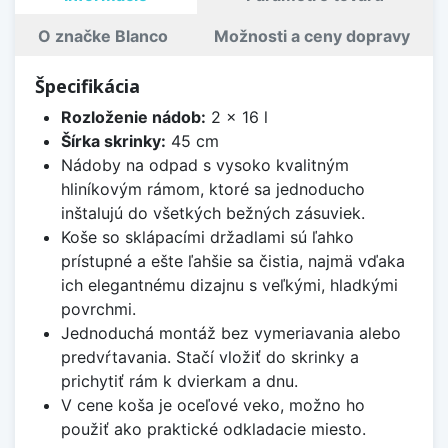
O značke Blanco
Možnosti a ceny dopravy
Špecifikácia
Rozloženie nádob:
2 x 16 l
Šírka skrinky:
45 cm
Nádoby na odpad s vysoko kvalitným
hliníkovým rámom, ktoré sa jednoducho
inštalujú do všetkých bežných zásuviek.
Koše so sklápacími držadlami sú ľahko
prístupné a ešte ľahšie sa čistia, najmä vďaka
ich elegantnému dizajnu s veľkými, hladkými
povrchmi.
Jednoduchá montáž bez vymeriavania alebo
predvŕtavania. Stačí vložiť do skrinky a
prichytiť rám k dvierkam a dnu.
V cene koša je oceľové veko, možno ho
použiť ako praktické odkladacie miesto.