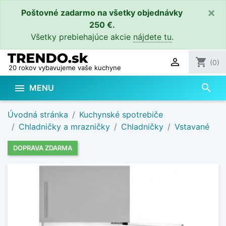
×
Poštovné zadarmo na všetky objednávky
250 €.
Všetky prebiehajúce akcie
nájdete tu
.

shopping_cart
(0)
20 rokov vybavujeme vaše kuchyne
search

MENU
Úvodná stránka
Kuchynské spotrebiče
Chladničky a mrazničky
Chladničky
Vstavané
DOPRAVA ZDARMA