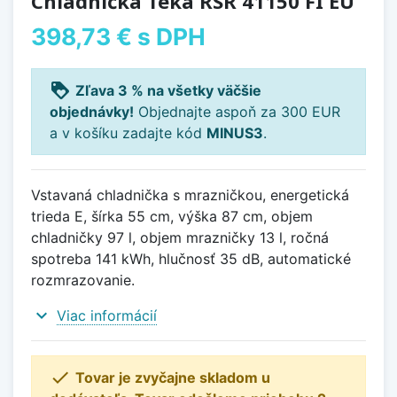
Chladnička Teka RSR 41150 FI EU
398,73 €
s DPH
loyalty
Zľava 3 % na všetky väčšie
objednávky!
Objednajte aspoň za 300 EUR
a v košíku zadajte kód
MINUS3
.
Vstavaná chladnička s mrazničkou, energetická
trieda E, šírka 55 cm, výška 87 cm, objem
chladničky 97 l, objem mrazničky 13 l, ročná
spotreba 141 kWh, hlučnosť 35 dB, automatické
rozmrazovanie.
expand_more
Viac informácií

Tovar je zvyčajne skladom u