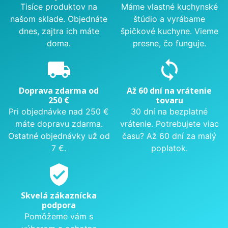
Tisíce produktov na
Máme vlastné kuchynské
našom sklade. Objednáte
štúdio a vyrábame
dnes, zajtra ich máte
špičkové kuchyne. Vieme
doma.
presne, čo funguje.
local_shipping
sync
Doprava zdarma od
Až 60 dní na vrátenie
250 €
tovaru
Pri objednávke nad 250 €
30 dní na bezplatné
máte dopravu zdarma.
vrátenie. Potrebujete viac
Ostatné objednávky už od
času? Až 60 dní za malý
7 €.
poplatok.
verified_user
Skvelá zákaznícka
podpora
Pomôžeme vám s