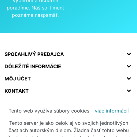
výberom a ochotne
poradíme. Náš sortiment
poznáme naspamäť.
SPOĽAHLIVÝ PREDAJCA
DÔLEŽITÉ INFORMÁCIE
MÔJ ÚČET
KONTAKT
Tento web využíva súbory cookies –
viac informácií
Tento server je ako celok aj vo svojich jednotlivých
častiach autorským dielom. Žiadna časť tohto webu