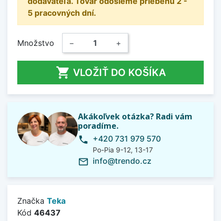
dodávateľa. Tovar odošleme priebehu 2 -
5 pracovných dní.
Množstvo
−
+

VLOŽIŤ DO KOŠÍKA
Akákoľvek otázka? Radi vám
poradíme.
+420 731 979 570
phone
Po-Pia 9-12, 13-17
info@trendo.cz
mail_outline
Značka
Teka
Kód
46437