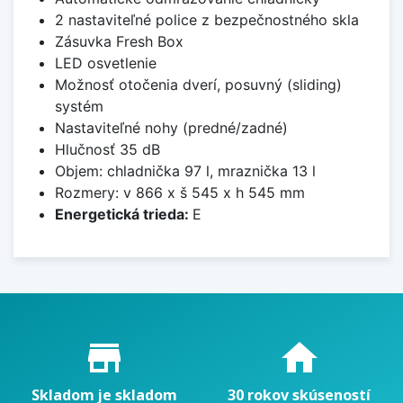
2 nastaviteľné police z bezpečnostného skla
Zásuvka Fresh Box
LED osvetlenie
Možnosť otočenia dverí, posuvný (sliding)
systém
Nastaviteľné nohy (predné/zadné)
Hlučnosť 35 dB
Objem: chladnička 97 l, mraznička 13 l
Rozmery: v 866 x š 545 x h 545 mm
Energetická trieda:
E
Proč nakupovat u nás?
store_mall_directory
home
Skladom je skladom
30 rokov skúseností