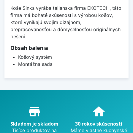
Koše Sinks vyrába talianska firma EKOTECH, táto
firma má bohaté skúsenosti s výrobou košov,
ktoré vynikajú svojím dizajnom,
prepracovanosťou a dômyselnosťou originálnych
riešení.
Obsah balenia
Košový systém
Montážna sada
Proč nakupovat u nás?
store_mall_directory
home
Skladom je skladom
30 rokov skúseností
Tisíce produktov na
Máme vlastné kuchynské