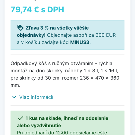
79,74 €
s DPH
loyalty
Zľava 3 % na všetky väčšie
objednávky!
Objednajte aspoň za 300 EUR
a v košíku zadajte kód
MINUS3
.
Odpadkový kôš s ručným otváraním - rýchla
montáž na dno skrinky, nádoby 1 x 8 l, 1 x 16 l,
pre skrinky od 30 cm, rozmer 236 x 470 x 360
mm.
expand_more
Viac informácií

1 kus na sklade, ihneď na odoslanie
alebo vyzdvihnutie
Pri objednaní do 12:00 odosielame ešte