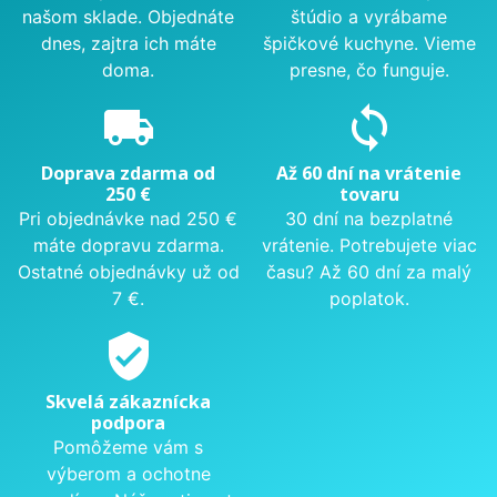
našom sklade. Objednáte
štúdio a vyrábame
dnes, zajtra ich máte
špičkové kuchyne. Vieme
doma.
presne, čo funguje.
local_shipping
sync
Doprava zdarma od
Až 60 dní na vrátenie
250 €
tovaru
Pri objednávke nad 250 €
30 dní na bezplatné
máte dopravu zdarma.
vrátenie. Potrebujete viac
Ostatné objednávky už od
času? Až 60 dní za malý
7 €.
poplatok.
verified_user
Skvelá zákaznícka
podpora
Pomôžeme vám s
výberom a ochotne