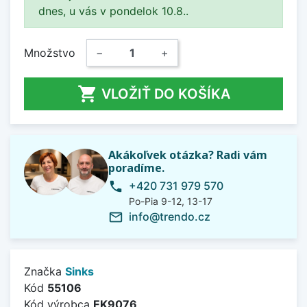
dnes, u vás v pondelok 10.8..
Množstvo
−
+

VLOŽIŤ DO KOŠÍKA
Akákoľvek otázka? Radi vám
poradíme.
+420 731 979 570
phone
Po-Pia 9-12, 13-17
info@trendo.cz
mail_outline
Značka
Sinks
Kód
55106
Kód výrobca
EK9076