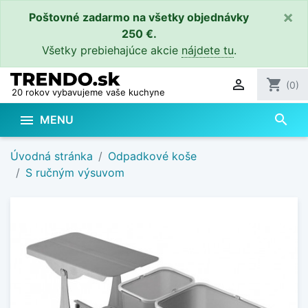
×
Poštovné zadarmo na všetky objednávky
250 €.
Všetky prebiehajúce akcie
nájdete tu
.

shopping_cart
(0)
20 rokov vybavujeme vaše kuchyne
search

MENU
Úvodná stránka
Odpadkové koše
S ručným výsuvom