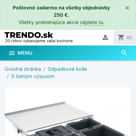
×
Poštovné zadarmo na všetky objednávky
250 €.
Všetky prebiehajúce akcie
nájdete tu
.

shopping_cart
(0)
20 rokov vybavujeme vaše kuchyne
search

MENU
Úvodná stránka
Odpadkové koše
S čelným výsuvom