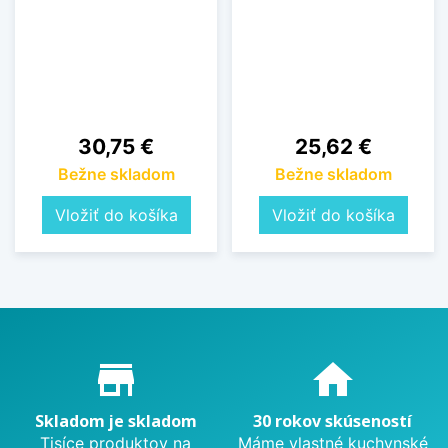
Cena
Cena
30,75 €
25,62 €
Bežne skladom
Bežne skladom
Vložiť do košíka
Vložiť do košíka
Proč nakupovat u nás?
store_mall_directory
home
Skladom je skladom
30 rokov skúseností
Tisíce produktov na
Máme vlastné kuchynské