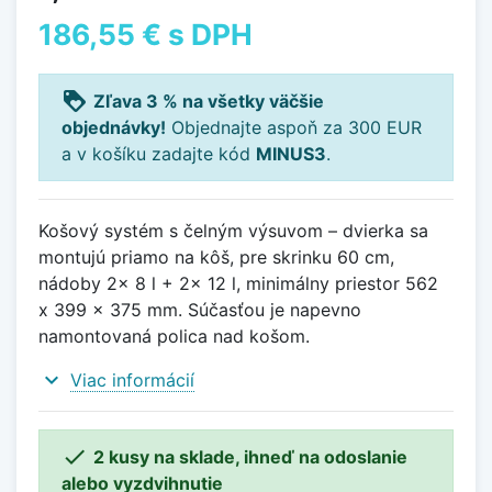
186,55 €
s DPH
loyalty
Zľava 3 % na všetky väčšie
objednávky!
Objednajte aspoň za 300 EUR
a v košíku zadajte kód
MINUS3
.
Košový systém s čelným výsuvom – dvierka sa
montujú priamo na kôš, pre skrinku 60 cm,
nádoby 2x 8 l + 2x 12 l, minimálny priestor 562
x 399 x 375 mm. Súčasťou je napevno
namontovaná polica nad košom.
expand_more
Viac informácií

2 kusy na sklade, ihneď na odoslanie
alebo vyzdvihnutie