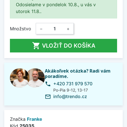
Odosielame v pondelok 10.8., u vás v
utorok 11.8..
Množstvo
−
+

VLOŽIŤ DO KOŠÍKA
Akákoľvek otázka? Radi vám
poradíme.
+420 731 979 570
phone
Po-Pia 9-12, 13-17
info@trendo.cz
mail_outline
Značka
Franke
Kód
25035