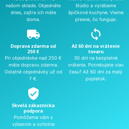
našom sklade. Objednáte
štúdio a vyrábame
dnes, zajtra ich máte
špičkové kuchyne. Vieme
doma.
presne, čo funguje.
local_shipping
sync
Doprava zdarma od
Až 60 dní na vrátenie
250 €
tovaru
Pri objednávke nad 250 €
30 dní na bezplatné
máte dopravu zdarma.
vrátenie. Potrebujete viac
Ostatné objednávky už od
času? Až 60 dní za malý
7 €.
poplatok.
verified_user
Skvelá zákaznícka
podpora
Pomôžeme vám s
výberom a ochotne