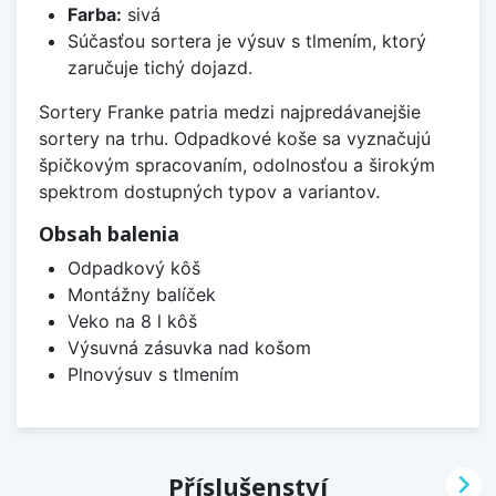
Farba:
sivá
Súčasťou sortera je výsuv s tlmením, ktorý
zaručuje tichý dojazd.
Sortery Franke patria medzi najpredávanejšie
sortery na trhu. Odpadkové koše sa vyznačujú
špičkovým spracovaním, odolnosťou a širokým
spektrom dostupných typov a variantov.
Obsah balenia
Odpadkový kôš
Montážny balíček
Veko na 8 l kôš
Výsuvná zásuvka nad košom
Plnovýsuv s tlmením

Příslušenství