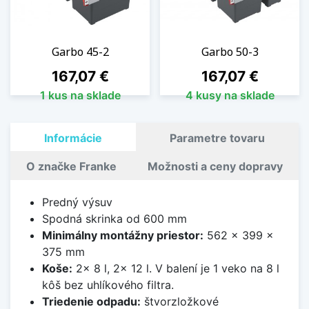
Garbo 45-2
Garbo 50-3
Cena
Cena
167,07 €
167,07 €
1 kus na sklade
4 kusy na sklade
Informácie
Parametre tovaru
O značke Franke
Možnosti a ceny dopravy
Predný výsuv
Spodná skrinka od 600 mm
Minimálny montážny priestor:
562 x 399 x
375 mm
Koše:
2x 8 l, 2x 12 l. V balení je 1 veko na 8 l
kôš bez uhlíkového filtra.
Triedenie odpadu:
štvorzložkové