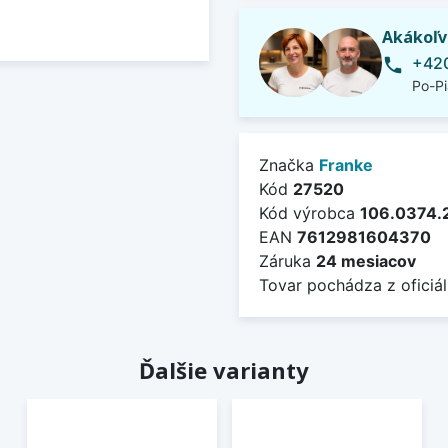
Akákoľv
+420
phone
Po-Pi
Značka
Franke
Kód
27520
Kód výrobca
106.0374.
EAN
7612981604370
Záruka
24 mesiacov
Tovar pochádza z oficiál
Ďalšie varianty