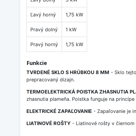
Ľavý horný
1,75 kW
Pravý dolný
1 kW
Pravý horný
1,75 kW
Funkcie
TVRDENÉ SKLO S HRÚBKOU 8 MM
- Sklo tejt
prepracovaný dizajn.
TERMOELEKTRICKÁ POISTKA ZHASNUTIA P
zhasnutia plameňa. Poistka funguje na princípe
ELEKTRICKÉ ZAPAĽOVANIE
- Zapaľovanie je i
LIATINOVÉ ROŠTY
- Liatinové rošty v čierno