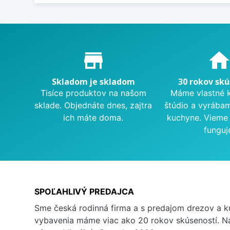
Proč nakupovat u nás?
store_mall_directory
hom
Skladom je skladom
30 rokov skú
Tisíce produktov na našom
Máme vlastné 
sklade. Objednáte dnes, zajtra
štúdio a vyrába
ich máte doma.
kuchyne. Vieme 
funguj
SPOĽAHLIVÝ PREDAJCA
Sme česká rodinná firma a s predajom drezov a 
vybavenia máme viac ako 20 rokov skúseností. Na