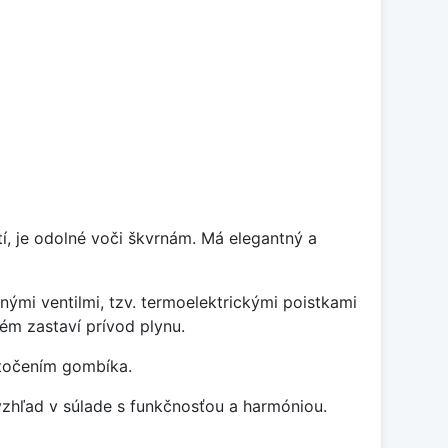
tí, je odolné voči škvrnám. Má elegantný a
mi ventilmi, tzv. termoelektrickými poistkami
tém zastaví prívod plynu.
otočením gombíka.
zhľad v súlade s funkčnosťou a harmóniou.