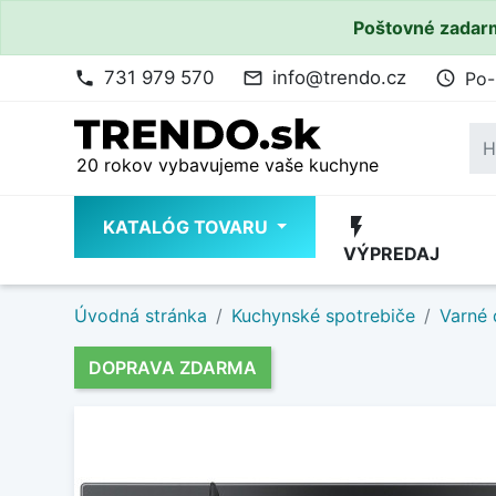
Poštovné zadarm
731 979 570
info@trendo.cz
Po-
phone
mail_outline
access_time
20 rokov vybavujeme vaše kuchyne
flash_on
KATALÓG TOVARU
VÝPREDAJ
Úvodná stránka
Kuchynské spotrebiče
Varné
DOPRAVA ZDARMA