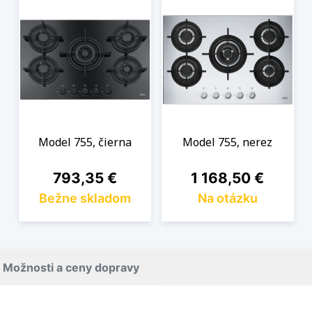
Model 755, čierna
Model 755, nerez
Cena
Cena
793,35 €
1 168,50 €
Bežne skladom
Na otázku
Možnosti a ceny dopravy