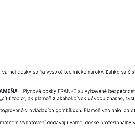
o varnej dosky spĺňa vysoké technické nároky. Ľahko sa čis
LAMEŇA
- Plynové dosky FRANKE sú vybavené bezpečnostný
 „cítiť teplo“, ak plameň z akéhokoľvek dôvodu zhasne, sys
ntegrované v ovládacích gombíkoch. Plameň vzplanie iba 
m matnom vyhotovení dodávajú varnej doske profesionálny v