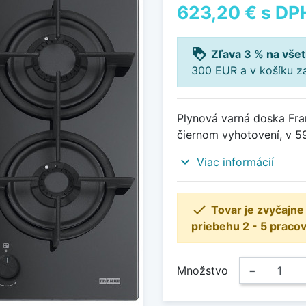
623,20 €
s DP
loyalty
Zľava 3 % na všet
300 EUR a v košíku z
Plynová varná doska Fra
čiernom vyhotovení, v 5
expand_more
Viac informácií

Tovar je zvyčajn
priebehu 2 - 5 pracov
Množstvo
−