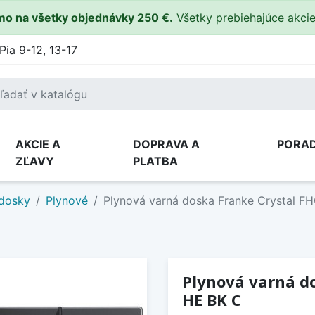
o na všetky objednávky 250 €.
Všetky prebiehajúce akci
Pia 9-12, 13-17
AKCIE A
DOPRAVA A
PORA
ZĽAVY
PLATBA
 dosky
Plynové
Plynová varná doska Franke Crystal 
Plynová varná d
HE BK C