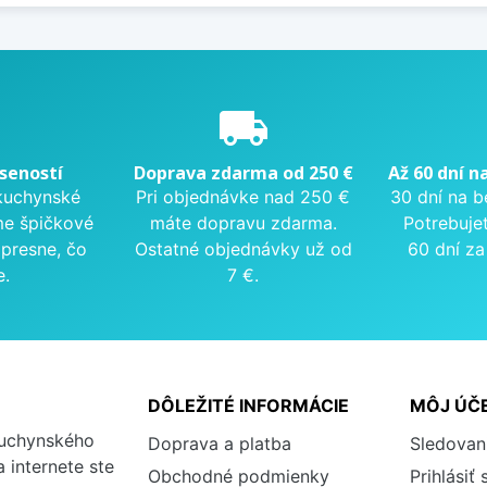
e
local_shipping
seností
Doprava zdarma od 250 €
Až 60 dní n
kuchynské
Pri objednávke nad 250 €
30 dní na b
me špičkové
máte dopravu zdarma.
Potrebuje
presne, čo
Ostatné objednávky už od
60 dní za
e.
7 €.
DÔLEŽITÉ INFORMÁCIE
MÔJ ÚČ
kuchynského
Doprava a platba
Sledovan
 internete ste
Obchodné podmienky
Prihlásiť 