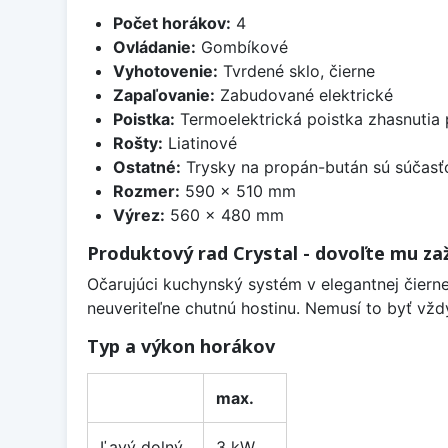
Počet horákov:
4
Ovládanie:
Gombíkové
Vyhotovenie:
Tvrdené sklo, čierne
Zapaľovanie:
Zabudované elektrické
Poistka:
Termoelektrická poistka zhasnutia
Rošty:
Liatinové
Ostatné:
Trysky na propán-bután sú súčasť
Rozmer:
590 x 510 mm
Výrez:
560 x 480 mm
Produktový rad Crystal - dovoľte mu zaž
Očarujúci kuchynský systém v elegantnej čiernej
neuveriteľne chutnú hostinu. Nemusí to byť vždy
Typ a výkon horákov
max.
Ľavý dolný
3 kW