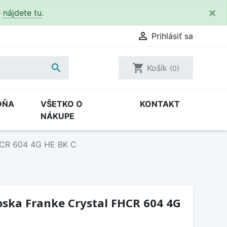
×
e
nájdete tu
.

Prihlásiť sa

shopping_cart
Košík
(0)
DŇA
VŠETKO O
KONTAKT
NÁKUPE
FHCR 604 4G HE BK C
oska Franke Crystal FHCR 604 4G