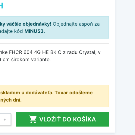
H
ky väčšie objednávky!
Objednajte aspoň za
adajte kód
MINUS3
.
nke FHCR 604 4G HE BK C z radu Crystal, v
9 cm širokom variante.
e skladom u dodávateľa. Tovar odošleme
ných dní.

VLOŽIŤ DO KOŠÍKA
+