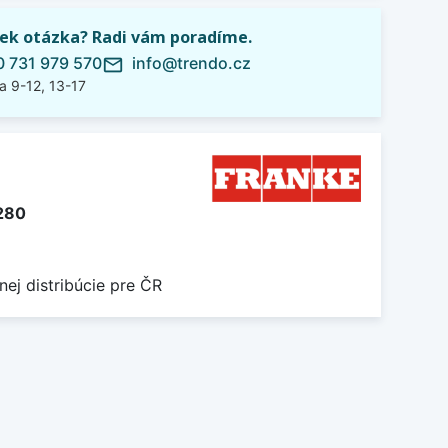
ek otázka? Radi vám poradíme.
 731 979 570
info@trendo.cz
mail_outline
a 9-12, 13-17
280
nej distribúcie pre ČR