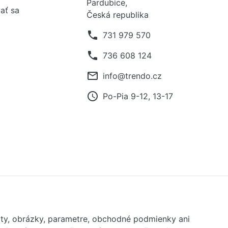
Pardubice,
ať sa
Česká republika
phone
731 979 570
phone
736 608 124
mail_outline
info@trendo.cz
access_time
Po-Pia 9-12, 13-17
exty, obrázky, parametre, obchodné podmienky ani