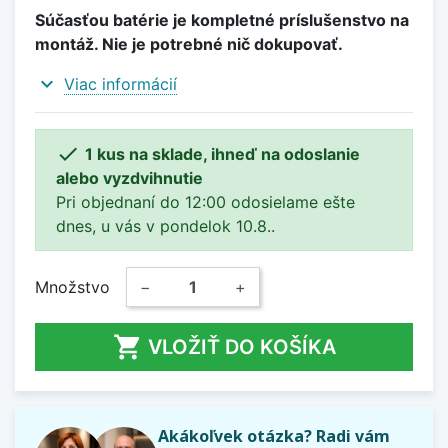
Súčasťou batérie je kompletné príslušenstvo na
montáž. Nie je potrebné nič dokupovať.
expand_more
Viac informácií

1 kus na sklade, ihneď na odoslanie
alebo vyzdvihnutie
Pri objednaní do 12:00 odosielame ešte
dnes, u vás v pondelok 10.8..
Množstvo
−
+

VLOŽIŤ DO KOŠÍKA
Akákoľvek otázka? Radi vám