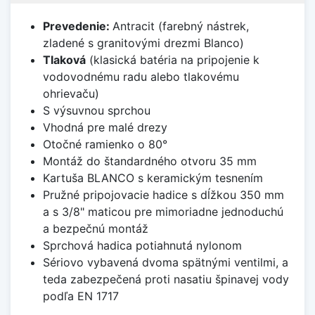
Prevedenie:
Antracit (farebný nástrek,
zladené s granitovými drezmi Blanco)
Tlaková
(klasická batéria na pripojenie k
vodovodnému radu alebo tlakovému
ohrievaču)
S výsuvnou sprchou
Vhodná pre malé drezy
Otočné ramienko o 80°
Montáž do štandardného otvoru 35 mm
Kartuša BLANCO s keramickým tesnením
Pružné pripojovacie hadice s dĺžkou 350 mm
a s 3/8" maticou pre mimoriadne jednoduchú
a bezpečnú montáž
Sprchová hadica potiahnutá nylonom
Sériovo vybavená dvoma spätnými ventilmi, a
teda zabezpečená proti nasatiu špinavej vody
podľa EN 1717