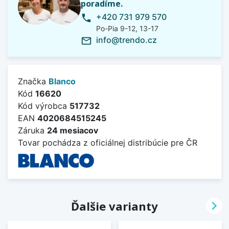
poradíme.
+420 731 979 570
phone
Po-Pia 9-12, 13-17
info@trendo.cz
mail_outline
Značka
Blanco
Kód
16620
Kód výrobca
517732
EAN
4020684515245
Záruka
24 mesiacov
Tovar pochádza z oficiálnej distribúcie pre ČR

Ďalšie varianty