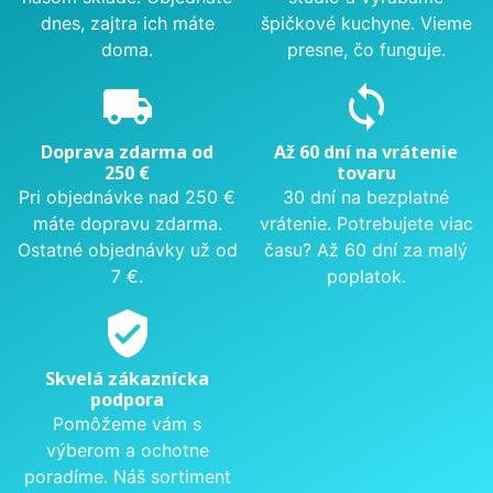
dnes, zajtra ich máte
špičkové kuchyne. Vieme
doma.
presne, čo funguje.
local_shipping
sync
Doprava zdarma od
Až 60 dní na vrátenie
250 €
tovaru
Pri objednávke nad 250 €
30 dní na bezplatné
máte dopravu zdarma.
vrátenie. Potrebujete viac
Ostatné objednávky už od
času? Až 60 dní za malý
7 €.
poplatok.
verified_user
Skvelá zákaznícka
podpora
Pomôžeme vám s
výberom a ochotne
poradíme. Náš sortiment