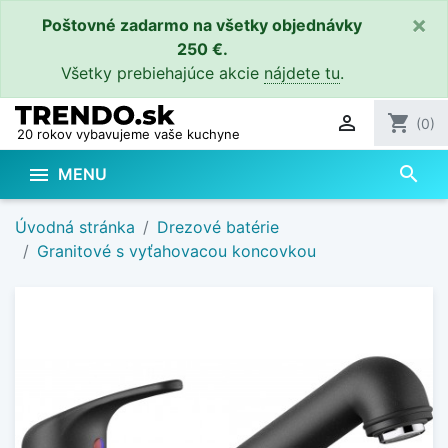
×
Poštovné zadarmo na všetky objednávky
250 €.
Všetky prebiehajúce akcie
nájdete tu
.

shopping_cart
(0)
20 rokov vybavujeme vaše kuchyne
search

MENU
Úvodná stránka
Drezové batérie
Granitové s vyťahovacou koncovkou