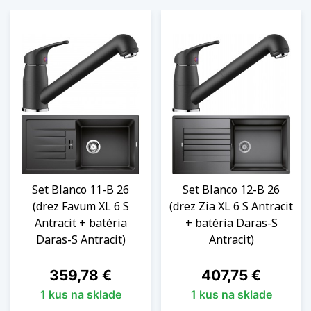
Set Blanco 11-B 26
Set Blanco 12-B 26
(drez Favum XL 6 S
(drez Zia XL 6 S Antracit
Antracit + batéria
+ batéria Daras-S
Daras-S Antracit)
Antracit)
Cena
Cena
359,78 €
407,75 €
1 kus na sklade
1 kus na sklade