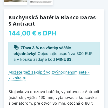
Kuchynská batéria Blanco Daras-
S Antracit
144,00 €
s DPH
loyalty
Zľava 3 % na všetky väčšie
objednávky!
Objednajte aspoň za 300 EUR
a v košíku zadajte kód
MINUS3
.
Môžete tiež zakúpiť vo zvýhodnenom sete -
kliknite tu
Stojanková drezová batéria, vyhotovenie Antracit
(nástrek), výška 160 mm, vyťahovacia koncovka
s perlátorom, pre otvor 35 mm, otočná o 80 °.