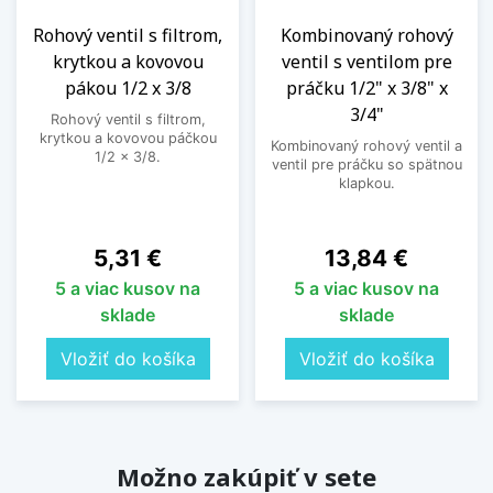
Rohový ventil s filtrom,
Kombinovaný rohový
krytkou a kovovou
ventil s ventilom pre
pákou 1/2 x 3/8
práčku 1/2" x 3/8" x
3/4"
Rohový ventil s filtrom,
krytkou a kovovou páčkou
Kombinovaný rohový ventil a
1/2 x 3/8.
ventil pre práčku so spätnou
klapkou.
Cena
Cena
5,31 €
13,84 €
5 a viac kusov na
5 a viac kusov na
sklade
sklade
Vložiť do košíka
Vložiť do košíka
Možno zakúpiť v sete