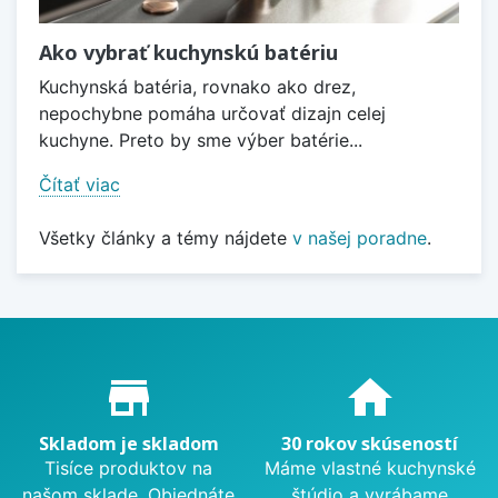
Ako vybrať kuchynskú batériu
Kuchynská batéria, rovnako ako drez,
nepochybne pomáha určovať dizajn celej
kuchyne. Preto by sme výber batérie...
Čítať viac
Všetky články a témy nájdete
v našej poradne
.
Proč nakupovat u nás?
store_mall_directory
home
Skladom je skladom
30 rokov skúseností
Tisíce produktov na
Máme vlastné kuchynské
našom sklade. Objednáte
štúdio a vyrábame